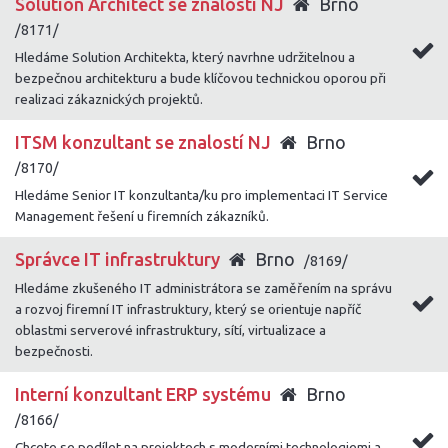
Solution Architect se znalostí NJ
Brno
/8171/
Hledáme Solution Architekta, který navrhne udržitelnou a
bezpečnou architekturu a bude klíčovou technickou oporou při
realizaci zákaznických projektů.
ITSM konzultant se znalostí NJ
Brno
/8170/
Hledáme Senior IT konzultanta/ku pro implementaci IT Service
Management řešení u firemních zákazníků.
Správce IT infrastruktury
Brno
/8169/
Hledáme zkušeného IT administrátora se zaměřením na správu
a rozvoj firemní IT infrastruktury, který se orientuje napříč
oblastmi serverové infrastruktury, sítí, virtualizace a
bezpečnosti.
Interní konzultant ERP systému
Brno
/8166/
Chcete se podílet na projektech s moderními technologiemi a