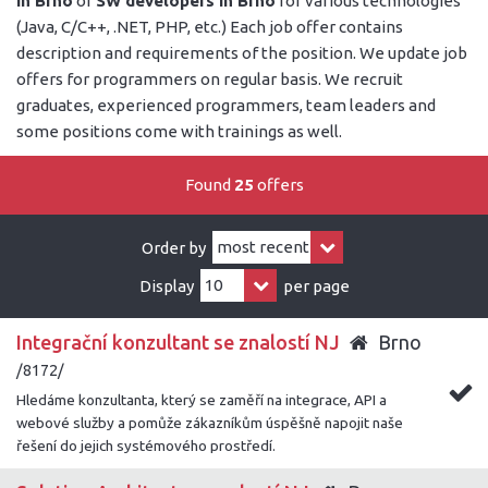
in Brno
or
SW developers in Brno
for various technologies
(Java, C/C++, .NET, PHP, etc.) Each job offer contains
description and requirements of the position. We update job
offers for programmers on regular basis. We recruit
graduates, experienced programmers, team leaders and
some positions come with trainings as well.
Found
25
offers
Order by
Display
per page
Integrační konzultant se znalostí NJ
Brno
/8172/
Hledáme konzultanta, který se zaměří na integrace, API a
webové služby a pomůže zákazníkům úspěšně napojit naše
řešení do jejich systémového prostředí.