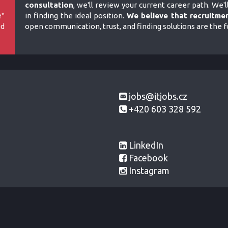
consultation
, we'll review your current career path. We'l
e"
in finding the ideal position.
We believe that recruitmen
ed
open communication, trust, and finding solutions are the 
jobs@itjobs.cz
+420 603 328 592
LinkedIn
Facebook
Instagram