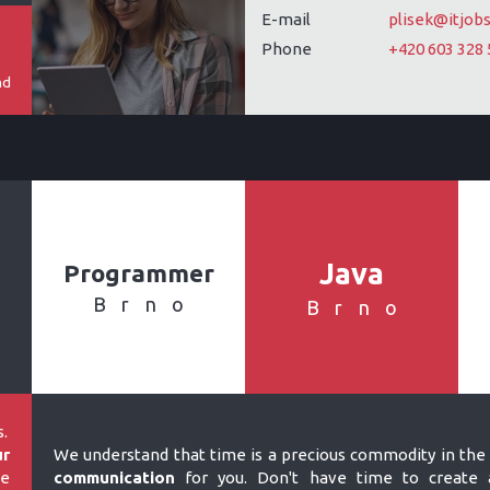
E-mail
plisek@itjobs
Phone
+420 603 328 
nd
Java
Programmer
Brno
Brno
.
ur
We understand that time is a precious commodity in the 
e
communication
for you. Don't have time to create a