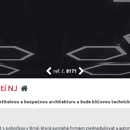
ref. č.
8171
tí NJ
ržitelnou a bezpečnou architekturu a bude klíčovou technicko
s pobočkou v Brně, která pomáhá firmám zjednodušovat a automat