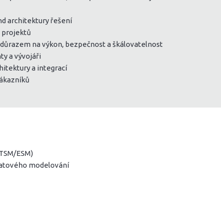
d architektury řešení
 projektů
s důrazem na výkon, bezpečnost a škálovatelnost
y a vývojáři
hitektury a integrací
zákazníků
 ITSM/ESM)
a datového modelování