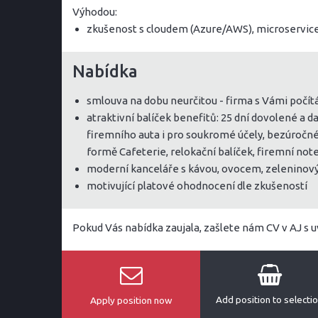
Výhodou:
zkušenost s cloudem (Azure/AWS), microservice
Nabídka
smlouva na dobu neurčitou - firma s Vámi počítá
atraktivní balíček benefitů: 25 dní dovolené a d
firemního auta i pro soukromé účely, bezúročné 
formě Cafeterie, relokační balíček, firemní no
moderní kanceláře s kávou, ovocem, zeleninov
motivující platové ohodnocení dle zkušeností
Pokud Vás nabídka zaujala, zašlete nám CV v AJ s 
Add position to selecti
Apply position now