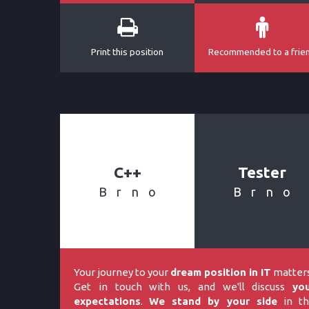
Print this position
Recommended to a frie
C++
Tester
Brno
Brno
Your journey to your
dream position in IT
matters
Get in touch with us, and we'll discuss
yo
expectations
.
We stand by your side
in th