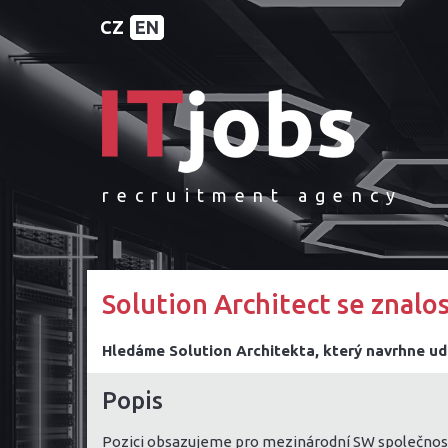
CZ
EN
recruitment agency
Solution Architect se znalos
Hledáme Solution Architekta, který navrhne ud
Popis
Pozici obsazujeme pro mezinárodní SW společnost 