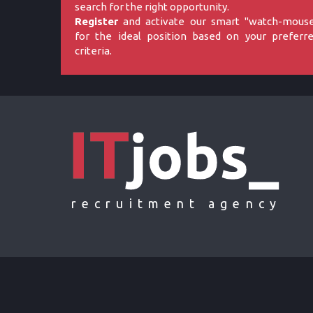
search for the right opportunity.
Register
and activate our smart "watch-mous
for the ideal position based on your preferr
criteria.
recruitment agency