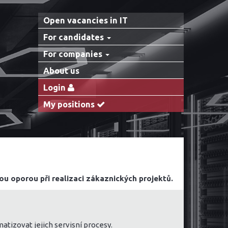
Open vacancies in IT
For candidates
For companies
About us
Login
My positions
u oporou při realizaci zákaznických projektů.
izovat jejich servisní procesy.