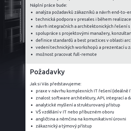
Náplní práce bude:
analýza požadavků zákazníků a návrh end-to-en
technická podpora v presales i během realizace
návrh integračních a architektonických řešení 
spolupráce s projektovými manažery, konzultant
definice standardů a best practices v oblasti arc
vedení technických workshopů a prezentací u 
možnost pracovat full-remote
Požadavky
Jak si Vás představujeme:
praxe v návrhu komplexních IT řešení (ideálně
znalost software architektury, API, integrací 
analytické myšlení a strukturovaný přístup
VŠ vzdělání v IT nebo příbuzném oboru
angličtina a němčina na komunikativní úrovni
zákaznický a týmový přístup