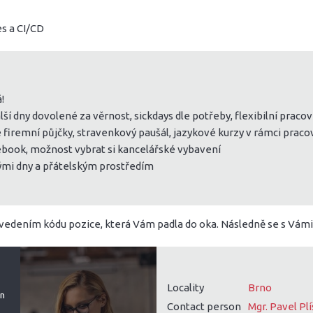
s a CI/CD
!
alší dny dovolené za věrnost, sickdays dle potřeby, flexibilní pra
firemní půjčky, stravenkový paušál, jazykové kurzy v rámci pracov
tebook, možnost vybrat si kancelářské vybavení
ými dny a přátelským prostředím
uvedením kódu pozice, která Vám padla do oka. Následně se s Vám
Locality
Brno
on
Contact person
Mgr. Pavel Pl