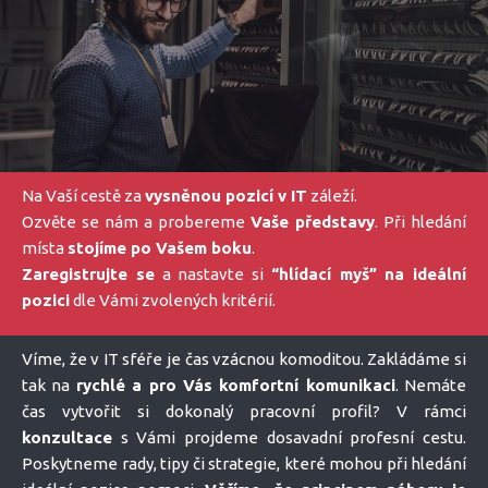
Na Vaší cestě za
vysněnou pozicí v IT
záleží.
Ozvěte se nám a probereme
Vaše představy
. Při hledání
místa
stojíme po Vašem boku
.
Zaregistrujte se
a nastavte si
“hlídací myš” na ideální
pozici
dle Vámi zvolených kritérií.
Víme, že v IT sféře je čas vzácnou komoditou. Zakládáme si
tak na
rychlé a pro Vás komfortní komunikaci
. Nemáte
čas vytvořit si dokonalý pracovní profil? V rámci
konzultace
s Vámi projdeme dosavadní profesní cestu.
Poskytneme rady, tipy či strategie, které mohou při hledání