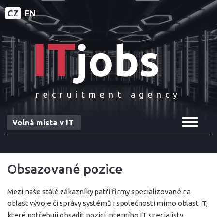
CZ
EN
recruitment agency
Toggle
Volná místa v IT
navigat
Obsazované pozice
Mezi naše stálé zákazníky patří firmy specializované na
oblast vývoje či správy systémů i společnosti mimo oblast IT,
které potřebují obsadit pozici interního IT specialisty.