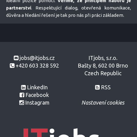
ideální pozice pomoci.
Věříme, že principem náboru je
partnerství
. Respektující dialog, otevřená komunikace,
důvěra a hledání řešení je tak pro nás při práci základem.
jobs@itjobs.cz
ITjobs, s.r.o.
+420 603 328 592
Bašty 8, 602 00 Brno
Czech Republic
LinkedIn
RSS
Facebook
Instagram
Nastavení cookies