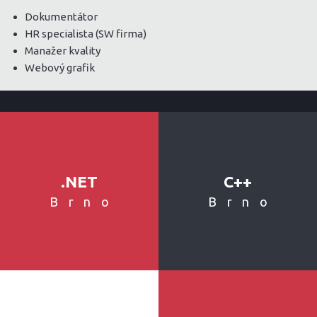
Dokumentátor
HR specialista (SW firma)
Manažer kvality
Webový grafik
.NET
C++
Brno
Brno