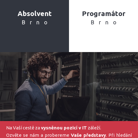
Absolvent
Programátor
Brno
Brno
Na Vaší cestě za
vysněnou pozicí v IT
záleží.
Ozvěte se nám a probereme
Vaše představy
. Při hledání