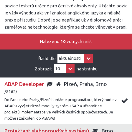
pozice testerů určené pro čerstvé absolventy. U těchto pozic
je vždy výhodou aktivní znalost anglického jazyka a nějaká
praxe při studiu. Dobré je se například už v diplomové práci
zaměřovat na technologie, kterým se chcete věnovat v praxi.
Nalezeno
10
volných míst
Řadit dle
Zobrazit
na stránku
ABAP Developer
Plzeň, Praha, Brno
/8162/
Do Brna nebo Prahy/Plzně hledáme programátora, který bude v
ABAPu vyvíjet různé moduly systému SAP a účastnit se
projektů implementace ve velkých českých společnostech. Je
možné i zaškolení do ABAPu!
Projektant slaboproudých systémů
Brno