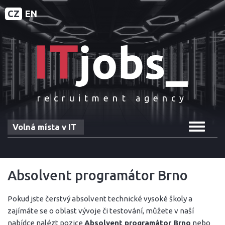
CZ
EN
recruitment agency
Toggle
Volná místa v IT
navigat
Absolvent programátor Brno
Pokud jste čerstvý absolvent technické vysoké školy a
zajímáte se o oblast vývoje či testování, můžete v naší
nabídce nalézt pozice
Absolvent programátor Brno
nebo