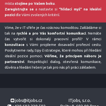
místa
stojíme po Vašem boku
.
Zaregistrujte se
a nastavte si
“hlídací myš” na ideální
pozici
dle Vámi zvolených kritérií.
Víme, že v IT sféře je čas vzácnou komoditou. Zakládáme si
tak na
rychlé a pro Vás komfortní komunikaci
. Nemáte
čas vytvořit si dokonalý pracovní profil? V rámci
konzultace
s Vámi projdeme dosavadní profesní cestu.
Poskytneme rady, tipy či strategie, které mohou při hledání
ideální pozice pomoci.
Věříme, že principem náboru je
partnerství
. Respektující dialog, otevřená komunikace,
důvěra a hledání řešení je tak pro nás při práci základem.
jobs@itjobs.cz
ITjobs, s.r.o.