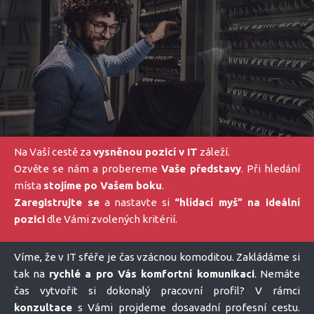
Na Vaší cestě za
vysněnou pozicí v IT
záleží.
Ozvěte se nám a probereme
Vaše představy
. Při hledání
místa
stojíme po Vašem boku
.
Zaregistrujte se
a nastavte si
“hlídací myš” na ideální
pozici
dle Vámi zvolených kritérií.
Víme, že v IT sféře je čas vzácnou komoditou. Zakládáme si
tak na
rychlé a pro Vás komfortní komunikaci
. Nemáte
čas vytvořit si dokonalý pracovní profil? V rámci
konzultace
s Vámi projdeme dosavadní profesní cestu.