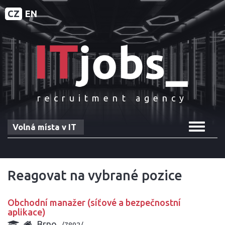
CZ
EN
recruitment agency
Toggle
Volná místa v IT
navigat
Reagovat na vybrané pozice
Obchodní manažer (síťové a bezpečnostní
aplikace)
Brno