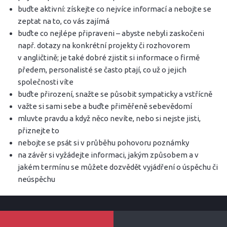
buďte aktivní: získejte co nejvíce informací a nebojte se
zeptat na to, co vás zajímá
buďte co nejlépe připraveni – abyste nebyli zaskočeni
např. dotazy na konkrétní projekty či rozhovorem
v angličtině; je také dobré zjistit si informace o firmě
předem, personalisté se často ptají, co už o jejich
společnosti víte
buďte přirození, snažte se působit sympaticky a vstřícně
važte si sami sebe a buďte přiměřeně sebevědomí
mluvte pravdu a když něco nevíte, nebo si nejste jisti,
přiznejte to
nebojte se psát si v průběhu pohovoru poznámky
na závěr si vyžádejte informaci, jakým způsobem a v
jakém termínu se můžete dozvědět vyjádření o úspěchu či
neúspěchu