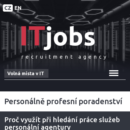
CZ
EN
recruitment agency
Toggle
Volná místa v IT
navigat
Personálně profesní poradenství
Proč využít při hledání práce služeb
personální agentury