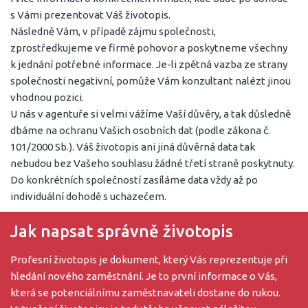
s Vámi prezentovat Váš životopis.
Následně Vám, v případě zájmu společnosti,
zprostředkujeme ve firmě pohovor a poskytneme všechny
k jednání potřebné informace. Je-li zpětná vazba ze strany
společnosti negativní, pomůže Vám konzultant nalézt jinou
vhodnou pozici.
U nás v agentuře si velmi vážíme Vaší důvěry, a tak důsledně
dbáme na ochranu Vašich osobních dat (podle
zákona č.
101/2000 Sb.
). Váš životopis ani jiná důvěrná data tak
nebudou bez Vašeho souhlasu žádné třetí straně poskytnuty.
Do konkrétních společností zasíláme data vždy až po
individuální dohodě s uchazečem.
Jak napsat správně životopis
Profesní životopis je dokument, který Vás reprezentuje při
hledání nového zaměstnání. Je to první informace o Vás,
která se potenciálnímu zaměstnavateli dostane do rukou.