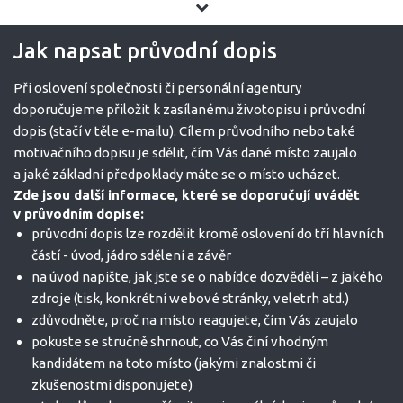
Jak napsat průvodní dopis
Při oslovení společnosti či personální agentury
doporučujeme přiložit k zasílanému životopisu i průvodní
dopis (stačí v těle e-mailu). Cílem průvodního nebo také
motivačního dopisu je sdělit, čím Vás dané místo zaujalo
a jaké základní předpoklady máte se o místo ucházet.
Zde jsou další informace, které se doporučují uvádět
v průvodním dopise:
průvodní dopis lze rozdělit kromě oslovení do tří hlavních
částí - úvod, jádro sdělení a závěr
na úvod napište, jak jste se o nabídce dozvěděli – z jakého
zdroje (tisk, konkrétní webové stránky, veletrh atd.)
zdůvodněte, proč na místo reagujete, čím Vás zaujalo
pokuste se stručně shrnout, co Vás činí vhodným
kandidátem na toto místo (jakými znalostmi či
zkušenostmi disponujete)