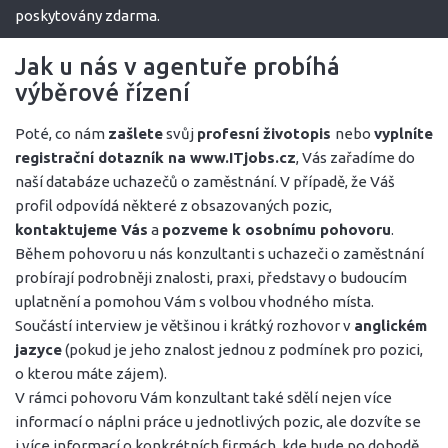
poskytovány zdarma.
Jak u nás v agentuře probíhá
výběrové řízení
Poté, co nám
zašlete
svůj
profesní životopis
nebo
vyplníte
registrační
dotazník
na www.ITjobs.cz
, Vás zařadíme do
naší databáze uchazečů o zaměstnání. V případě, že Váš
profil odpovídá některé z obsazovaných pozic,
kontaktujeme Vás
a
pozveme k osobnímu pohovoru
.
Během pohovoru u nás konzultanti s uchazeči o zaměstnání
probírají podrobněji znalosti, praxi, představy o budoucím
uplatnění a pomohou Vám s volbou vhodného místa.
Součástí interview je většinou i krátký rozhovor v
anglickém
jazyce
(pokud je jeho znalost jednou z podmínek pro pozici,
o kterou máte zájem).
V rámci pohovoru Vám konzultant také sdělí nejen více
informací o náplni práce u jednotlivých pozic, ale dozvíte se
i více informací o konkrétních firmách, kde bude po dohodě