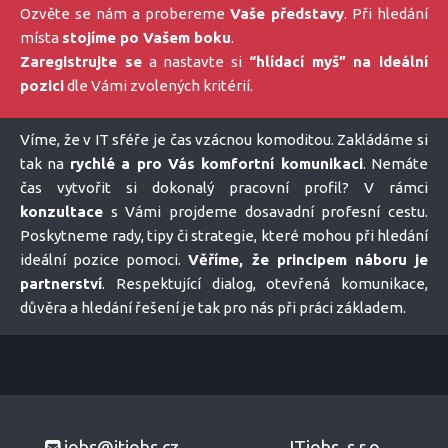
Ozvěte se nám a probereme
Vaše představy
. Při hledání
místa
stojíme po Vašem boku
.
Zaregistrujte se
a nastavte si
“hlídací myš” na ideální
pozici
dle Vámi zvolených kritérií.
Víme, že v IT sféře je čas vzácnou komoditou. Zakládáme si
tak na
rychlé a pro Vás komfortní komunikaci
. Nemáte
čas vytvořit si dokonalý pracovní profil? V rámci
konzultace
s Vámi projdeme dosavadní profesní cestu.
Poskytneme rady, tipy či strategie, které mohou při hledání
ideální pozice pomoci.
Věříme, že principem náboru je
partnerství
. Respektující dialog, otevřená komunikace,
důvěra a hledání řešení je tak pro nás při práci základem.
jobs@itjobs.cz
ITjobs, s.r.o.