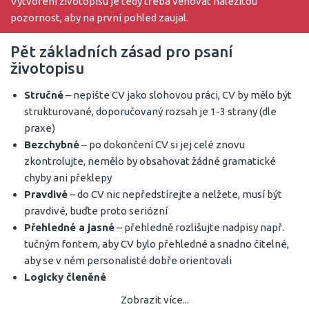
Vytvoření životopisu je tedy třeba věnovat náležitou
pozornost, aby na první pohled zaujal.
Pět základních zásad pro psaní
životopisu
Stručné
– nepište CV jako slohovou práci, CV by mělo být
strukturované, doporučovaný rozsah je 1-3 strany (dle
praxe)
Bezchybné
– po dokončení CV si jej celé znovu
zkontrolujte, nemělo by obsahovat žádné gramatické
chyby ani překlepy
Pravdivé
– do CV nic nepředstírejte a nelžete, musí být
pravdivé, buďte proto seriózní
Přehledné a jasné
– přehledně rozlišujte nadpisy např.
tučným fontem, aby CV bylo přehledné a snadno čitelné,
aby se v něm personalisté dobře orientovali
Logicky členěné
Zobrazit více...