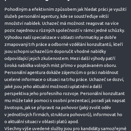
Pohodlným a efektivním způsobem jak hledat práci je využití
služeb personální agentury, kde se soustřeďuje větší
množství nabídek. Uchazeč má možnost reagovat na více
pozic najednou u různých společností v rámci jedné schůzky.
Výhodou naší specializace v oblasti informatiky je dobře
zmapovaný trh práce a odborné vzdělání konzultantů, kteří
jsou schopni uchazečům doporučit vhodné nabídky
odpovídající jejich zkušenostem. Mezi další výhody patří
široká nabídka volných míst přímo v poptávaném oboru.
Personální agentura dokáže zájemcům o práci nabídnout
ucelené informace o situaci na trhu práce. Uchazeč se dozví,
jaké jsou jeho aktuální možnosti uplatnění a další
perspektiva jeho profesního rozvoje. Personální konzultant
mu může také pomoci s osobní prezentací, poradí jak napsat
životopis, jak se připravit na pohovor (jaký zvolit oděv
v jednotlivých firmách, struktura pohovorů), informovat ho
o aktuální situaci v oblasti platů apod.
Všechny výše uvedené služby jsou pro kandidáty samozřejmě