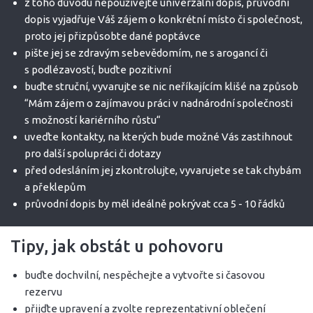
z toho důvodu nepoužívejte univerzální dopis, průvodní
dopis vyjadřuje Váš zájem o konkrétní místo či společnost,
proto jej přizpůsobte dané poptávce
pište jej se zdravým sebevědomím, ne s arogancí či
s podlézavostí, buďte pozitivní
buďte struční, vyvarujte se nic neříkajícím klišé na způsob
“Mám zájem o zajímavou práci v nadnárodní společnosti
s možností kariérního růstu“
uveďte kontakty, na kterých bude možné Vás zastihnout
pro další spolupráci či dotazy
před odesláním jej zkontrolujte, vyvarujete se tak chybám
a překlepům
průvodní dopis by měl ideálně pokrývat cca 5 - 10 řádků
Tipy, jak obstát u pohovoru
buďte dochvilní, nespěchejte a vytvořte si časovou
rezervu
přijďte upravení a zvolte reprezentativní oblečení