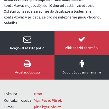
kontaktovat nejpozději do 10 dnů od zaslání životopisu.
Ostatní uchazeče zařadíme do databáze a budeme je
kontaktovat v případě, že pro ně nalezneme jinou vhodnou
nabídku.
Přidat pozici do výběru
Reagovat na tuto pozici
Vytisknout pozici
Doporučit pozici známemu
Lokalita
Brno
Kontaktní osoba
Mgr. Pavel Plíšek
E-mail
plisek@itjobs.cz