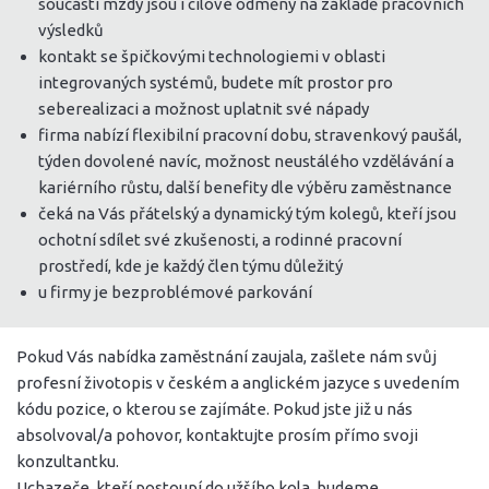
součástí mzdy jsou i cílové odměny na základě pracovních
výsledků
kontakt se špičkovými technologiemi v oblasti
integrovaných systémů, budete mít prostor pro
seberealizaci a možnost uplatnit své nápady
firma nabízí flexibilní pracovní dobu, stravenkový paušál,
týden dovolené navíc, možnost neustálého vzdělávání a
kariérního růstu, další benefity dle výběru zaměstnance
čeká na Vás přátelský a dynamický tým kolegů, kteří jsou
ochotní sdílet své zkušenosti, a rodinné pracovní
prostředí, kde je každý člen týmu důležitý
u firmy je bezproblémové parkování
Pokud Vás nabídka zaměstnání zaujala, zašlete nám svůj
profesní životopis v českém a anglickém jazyce s uvedením
kódu pozice, o kterou se zajímáte. Pokud jste již u nás
absolvoval/a pohovor, kontaktujte prosím přímo svoji
konzultantku.
Uchazeče, kteří postoupí do užšího kola, budeme