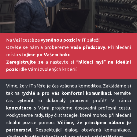
Na Vaší cestě za
vysněnou pozicí v IT
záleží.
Ozvěte se nám a probereme
Vaše představy
. Při hledání
místa
stojíme po Vašem boku
.
Zaregistrujte se
a nastavte si
“hlídací myš” na ideální
pozici
dle Vámi zvolených kritérií.
Víme, že v IT sféře je čas vzácnou komoditou. Zakládáme si
tak na
rychlé a pro Vás komfortní komunikaci
. Nemáte
čas vytvořit si dokonalý pracovní profil? V rámci
konzultace
s Vámi projdeme dosavadní profesní cestu.
Poskytneme rady, tipy či strategie, které mohou při hledání
ideální pozice pomoci.
Věříme, že principem náboru je
partnerství
. Respektující dialog, otevřená komunikace,