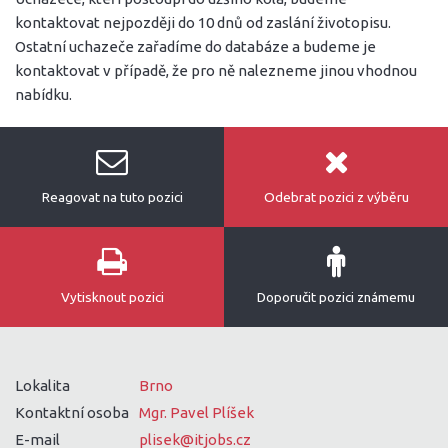
kontaktovat nejpozději do 10 dnů od zaslání životopisu.
Ostatní uchazeče zařadíme do databáze a budeme je
kontaktovat v případě, že pro ně nalezneme jinou vhodnou
nabídku.
Reagovat na tuto pozici
Odebrat pozici z výběru
Vytisknout pozici
Doporučit pozici známemu
Lokalita
Brno
Kontaktní osoba
Mgr. Pavel Plíšek
E-mail
plisek@itjobs.cz