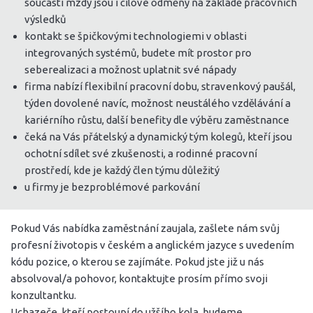
součástí mzdy jsou i cílové odměny na základě pracovních
výsledků
kontakt se špičkovými technologiemi v oblasti
integrovaných systémů, budete mít prostor pro
seberealizaci a možnost uplatnit své nápady
firma nabízí flexibilní pracovní dobu, stravenkový paušál,
týden dovolené navíc, možnost neustálého vzdělávání a
kariérního růstu, další benefity dle výběru zaměstnance
čeká na Vás přátelský a dynamický tým kolegů, kteří jsou
ochotní sdílet své zkušenosti, a rodinné pracovní
prostředí, kde je každý člen týmu důležitý
u firmy je bezproblémové parkování
Pokud Vás nabídka zaměstnání zaujala, zašlete nám svůj
profesní životopis v českém a anglickém jazyce s uvedením
kódu pozice, o kterou se zajímáte. Pokud jste již u nás
absolvoval/a pohovor, kontaktujte prosím přímo svoji
konzultantku.
Uchazeče, kteří postoupí do užšího kola, budeme