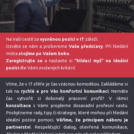
Na Vaší cestě za
vysněnou pozicí v IT
záleží.
Ozvěte se nám a probereme
Vaše představy
. Při hledání
místa
stojíme po Vašem boku
.
Zaregistrujte se
a nastavte si
“hlídací myš” na ideální
pozici
dle Vámi zvolených kritérií.
Víme, že v IT sféře je čas vzácnou komoditou. Zakládáme si
tak na
rychlé a pro Vás komfortní komunikaci
. Nemáte
čas vytvořit si dokonalý pracovní profil? V rámci
konzultace
s Vámi projdeme dosavadní profesní cestu.
Poskytneme rady, tipy či strategie, které mohou při hledání
ideální pozice pomoci.
Věříme, že principem náboru je
partnerství
. Respektující dialog, otevřená komunikace,