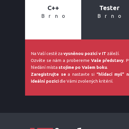
C++
Tester
Brno
Brno
Na Vaší cestě za
vysněnou pozicí v IT
záleží.
Ozvěte se nám a probereme
Vaše představy
. P
hledání místa
stojíme po Vašem boku
.
Zaregistrujte se
a nastavte si
“hlídací myš” 
ideální pozici
dle Vámi zvolených kritérií.