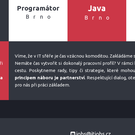
Java
Programátor
Brno
Brno
Víme, že v IT sféře je čas vzácnou komoditou. Zakládáme s
ři
Nemáte čas vytvořit si dokonalý pracovní profil? V rámci
cestu. Poskytneme rady, tipy či strategie, které moho
na
principem náboru je partnerství
. Respektující dialog, o
pro nás při práci základem.
jobs@itjobs.cz