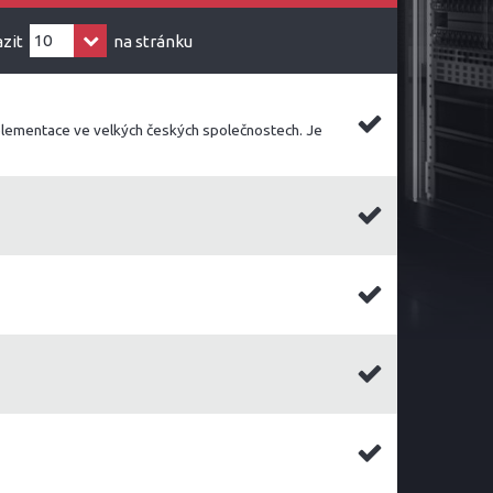
zit
na stránku
plementace ve velkých českých společnostech. Je