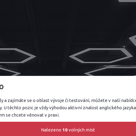
o
y a zajímáte se o oblast vývoje či testování, můžete v naší nabíd
U těchto pozic je vždy výhodou aktivní znalost anglického jazyka a
m se chcete věnovat v praxi.
Nalezeno
10
volných míst