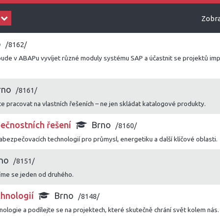
Zobra
o
/8162/
ude v ABAPu vyvíjet různé moduly systému SAP a účastnit se projektů im
rno
/8161/
e pracovat na vlastních řešeních – ne jen skládat katalogové produkty.
ečnostních řešení
Brno
/8160/
abezpečovacích technologií pro průmysl, energetiku a další klíčové oblasti.
no
/8151/
íme se jeden od druhého.
hnologií
Brno
/8148/
logie a podílejte se na projektech, které skutečně chrání svět kolem nás.