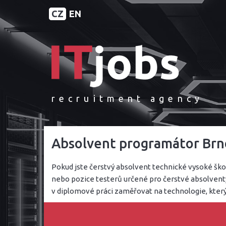
CZ
EN
recruitment agency
Absolvent programátor Brn
Pokud jste čerstvý absolvent technické vysoké škol
nebo pozice testerů určené pro čerstvé absolventy. 
v diplomové práci zaměřovat na technologie, který