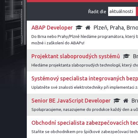
Řadit dle
ABAP Developer
Plzeň, Praha, Brn
Do Brna nebo Prahy/Plzně hledáme programátora, který b
možné i zaškolení do ABAPu!
Projektant slaboproudých systémů
B
Hledáme projektanta slaboproudých technologií, který chc
Systémový specialista integrovaných bezp
Uplatněte své znalosti elektrotechniky při implementaci z
Senior BE JavaScript Developer
Br
Spolupracujeme, nasazujeme do produkce každý den a uč
Obchodní specialista zabezpečovacích tec
Staňte se obchodníkem pro špičkové zabezpečovací techno