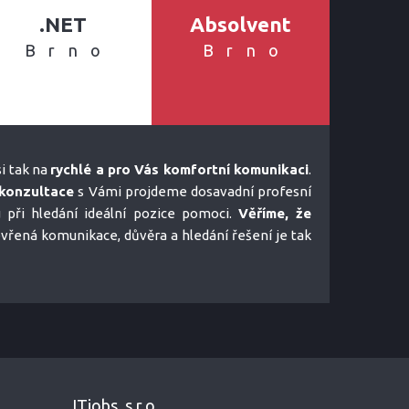
.NET
Absolvent
Brno
Brno
i tak na
rychlé a pro Vás komfortní komunikaci
.
konzultace
s Vámi projdeme dosavadní profesní
u při hledání ideální pozice pomoci.
Věříme, že
tevřená komunikace, důvěra a hledání řešení je tak
ITjobs, s.r.o.