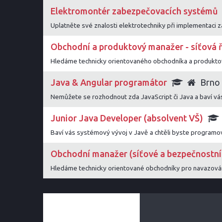
Elektromontér zabezpečovacích systémů
Uplatněte své znalosti elektrotechniky při implementaci z
Obchodní a produktový manažer - síťová ř
Hledáme technicky orientovaného obchodníka a produktové
Java & Angular programátor
Brno
Nemůžete se rozhodnout zda JavaScript či Java a baví vás 
Junior Java Developer (absolvent VŠ)
Baví vás systémový vývoj v Javě a chtěli byste programov
Obchodní manažer (síťové a bezpečnostní
Hledáme technicky orientované obchodníky pro navazování