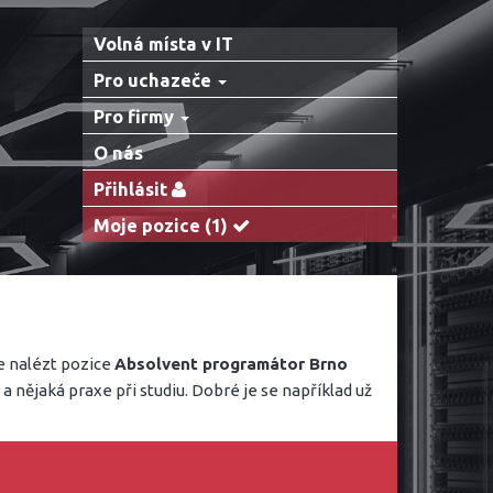
Volná místa v IT
Pro uchazeče
Pro firmy
O nás
Přihlásit
Moje pozice
(1)
ce nalézt pozice
Absolvent programátor Brno
 nějaká praxe při studiu. Dobré je se například už