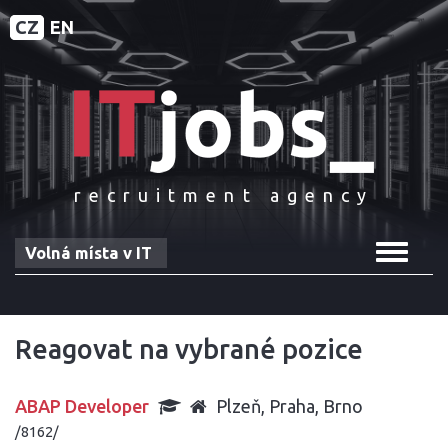
CZ
EN
recruitment agency
Toggle
Volná místa v IT
navigat
Reagovat na vybrané pozice
ABAP Developer
Plzeň, Praha, Brno
/8162/