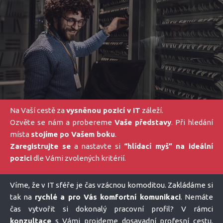
Na Vaší cestě za
vysněnou pozicí v IT
záleží.
Ozvěte se nám a probereme
Vaše představy
. Při hledání
místa
stojíme po Vašem boku
.
Zaregistrujte se
a nastavte si
“hlídací myš” na ideální
pozici
dle Vámi zvolených kritérií.
Víme, že v IT sféře je čas vzácnou komoditou. Zakládáme si
tak na
rychlé a pro Vás komfortní komunikaci
. Nemáte
čas vytvořit si dokonalý pracovní profil? V rámci
konzultace
s Vámi projdeme dosavadní profesní cestu.