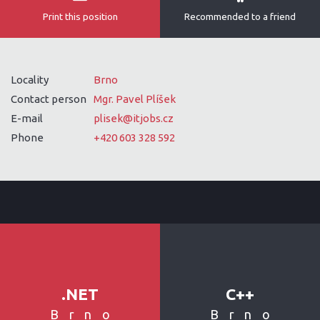
Print this position
Recommended to a friend
Locality
Brno
Contact person
Mgr. Pavel Plíšek
E-mail
plisek@itjobs.cz
Phone
+420 603 328 592
.NET
C++
Brno
Brno