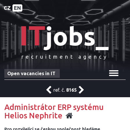
CZ
EN
recruitment agency
Toggle
Open vacancies in IT
navigat
ref. č.
8165
Administrátor ERP systému
Helios Nephrite
Pro rozvíjející se českou společnost hledáme