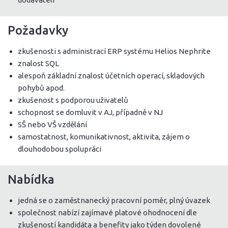
Požadavky
zkušenosti s administrací ERP systému Helios Nephrite
znalost SQL
alespoň základní znalost účetních operací, skladových
pohybů apod.
zkušenost s podporou uživatelů
schopnost se domluvit v AJ, případně v NJ
SŠ nebo VŠ vzdělání
samostatnost, komunikativnost, aktivita, zájem o
dlouhodobou spolupráci
Nabídka
jedná se o zaměstnanecký pracovní poměr, plný úvazek
společnost nabízí zajímavé platové ohodnocení dle
zkušeností kandidáta a benefity jako týden dovolené