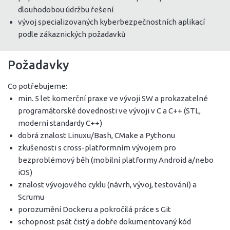
dlouhodobou údržbu řešení
vývoj specializovaných kyberbezpečnostních aplikací
podle zákaznických požadavků
Požadavky
Co potřebujeme:
min. 5 let komerční praxe ve vývoji SW a prokazatelné
programátorské dovednosti ve vývoji v C a C++ (STL,
moderní standardy C++)
dobrá znalost Linuxu/Bash, CMake a Pythonu
zkušenosti s cross-platformním vývojem pro
bezproblémový běh (mobilní platformy Android a/nebo
iOS)
znalost vývojového cyklu (návrh, vývoj, testování) a
Scrumu
porozumění Dockeru a pokročilá práce s Git
schopnost psát čistý a dobře dokumentovaný kód