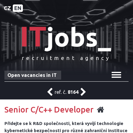
CZ
EN
recruitment agency
Toggle
Open vacancies in IT
navigat
ref. č.
8164
Senior C/C++ Developer
Přidejte se k R&D společnosti, která vyvíjí technologie
kybernetické bezpečnosti pro různé zahraniční instituce