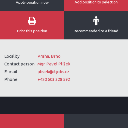
Add position to selection
Apply position now
Print this position
Recommended to a friend
Locality
Praha, Brno
Contact person
Mgr. Pavel Plíšek
E-mail
plisek@itjobs.cz
Phone
+420 603 328 592