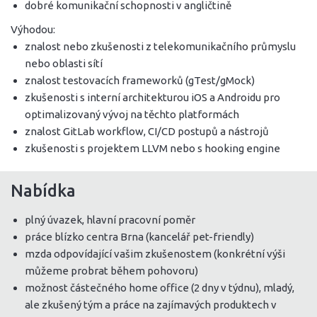
dobré komunikační schopnosti v angličtině
Výhodou:
znalost nebo zkušenosti z telekomunikačního průmyslu
nebo oblasti sítí
znalost testovacích frameworků (gTest/gMock)
zkušenosti s interní architekturou iOS a Androidu pro
optimalizovaný vývoj na těchto platformách
znalost GitLab workflow, CI/CD postupů a nástrojů
zkušenosti s projektem LLVM nebo s hooking engine
Nabídka
plný úvazek, hlavní pracovní poměr
práce blízko centra Brna (kancelář pet-friendly)
mzda odpovídající vašim zkušenostem (konkrétní výši
můžeme probrat během pohovoru)
možnost částečného home office (2 dny v týdnu), mladý,
ale zkušený tým a práce na zajímavých produktech v