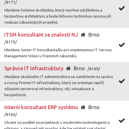
/8171/
Hledáme Solution Architekta, který navrhne udržitelnou a
bezpečnou architekturu a bude klíčovou technickou oporou při
realizaci zákaznických projektů.
ITSM konzultant se znalostí NJ
Brno
/8170/
Hledáme Senior IT konzultanta/ku pro implementaci IT Service
Management řešení u firemních zákazníků.
Správce IT infrastruktury
Brno
/8169/
Hledáme zkušeného IT administrátora se zaměřením na správu
a rozvoj firemní IT infrastruktury, který se orientuje napříč
oblastmi serverové infrastruktury, sítí, virtualizace a
bezpečnosti.
Interní konzultant ERP systému
Brno
/8166/
Chcete se podílet na projektech s moderními technologiemi a
přístupy, a zároveň mít prostor, kde lze uplatnit své vlastní