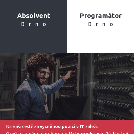
Absolvent
Programátor
Brno
Brno
Na Vaší cestě za
vysněnou pozicí v IT
záleží.
Ozvěte se nám a probereme
Vaše představy
. Při hledání