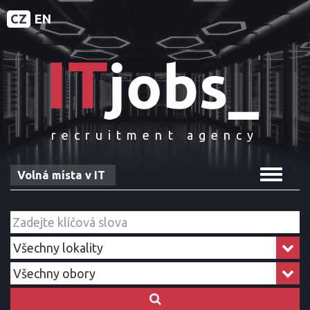
CZ
EN
recruitment agency
Toggle
Volná místa v IT
navigat