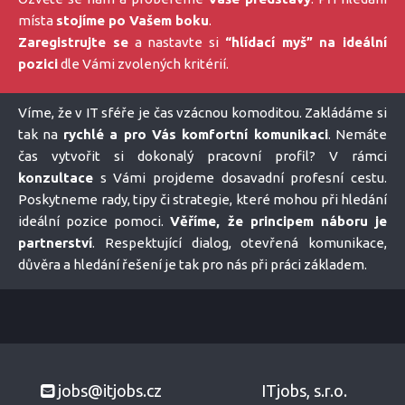
místa
stojíme po Vašem boku
.
Zaregistrujte se
a nastavte si
“hlídací myš” na ideální
pozici
dle Vámi zvolených kritérií.
Víme, že v IT sféře je čas vzácnou komoditou. Zakládáme si
tak na
rychlé a pro Vás komfortní komunikaci
. Nemáte
čas vytvořit si dokonalý pracovní profil? V rámci
konzultace
s Vámi projdeme dosavadní profesní cestu.
Poskytneme rady, tipy či strategie, které mohou při hledání
ideální pozice pomoci.
Věříme, že principem náboru je
partnerství
. Respektující dialog, otevřená komunikace,
důvěra a hledání řešení je tak pro nás při práci základem.
jobs@itjobs.cz
ITjobs, s.r.o.