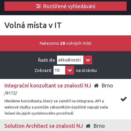
Rozšířené vyhledávání
Volná místa v IT
Nalezeno
28
volných míst
Řadit dle
Zobrazit
na stránku
Integrační konzultant se znalostí NJ
Brno
/8172/
Hledáme konzultanta, který se zaměří na integrace, API a
webové služby a pomůže zákazníkům úspěšně napojit naše
řešení do jejich systémového prostředí.
Solution Architect se znalostí NJ
Brno