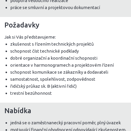
podpora vedoucího realizace
práce se smluvní a projektovou dokumentací
Požadavky
Jak si Vás představujeme:
zkušenost s řízením technických projektů
schopnost číst technické podklady
dobré organizační a koordinační schopnosti
orientace v harmonogramech a projektovém řízení
schopnost komunikace se zákazníky a dodavateli
samostatnost, spolehlivost, zodpovědnost
řidičský průkaz sk. B (aktivní řidič)
trestní bezúhonnost
Nabídka
jedná se o zaměstnanecký pracovní poměr, plný úvazek
motivující finanční ohodnocení odpovídající zkušenostem,