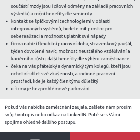
součástí mzdy jsou i cílové odměny na základě pracovních
výsledků a roční benefity dle seniority
kontakt se špičkovými technologiemi v oblasti
integrovaných systémů, budete mít prostor pro
seberealizaci a možnost uplatnit své nápady
firma nabízí flexibilní pracovní dobu, stravenkový paušál,
týden dovolené navíc, možnost neustálého vzdělávání a
kariérního růstu, další benefity dle výběru zaměstnance
čeká na Vás přátelský a dynamický tým kolegů, kteří jsou
ochotní sdílet své zkušenosti, a rodinné pracovní
prostředí, kde je každý člen týmu důležitý
u firmy je bezproblémové parkování
Pokud Vás nabídka zaměstnání zaujala, zašlete nám prosím
svůj životopis nebo odkaz na LinkedIN. Poté se s Vámi
spojíme ohledně dalšího postupu.