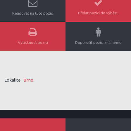
Přidat pozici do výběru
Reagovat na tuto pozici
Vytisknout pozici
Doporučit pozici známemu
Lokalita
Brno