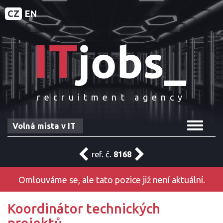
CZ
EN
recruitment agency
Toggle
Volná místa v IT
navigat
ref. č.
8168
Omlouváme se, ale tato pozice již není aktuální.
Koordinátor technických