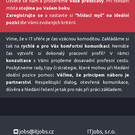
Ozvěte se nám a probereme
Vaše představy
. Při hledání
místa
stojíme po Vašem boku
.
Zaregistrujte se
a nastavte si
“hlídací myš” na ideální
pozici
dle Vámi zvolených kritérií.
Víme, že v IT sféře je čas vzácnou komoditou. Zakládáme si
tak na
rychlé a pro Vás komfortní komunikaci
. Nemáte
čas vytvořit si dokonalý pracovní profil? V rámci
konzultace
s Vámi projdeme dosavadní profesní cestu.
Poskytneme rady, tipy či strategie, které mohou při hledání
ideální pozice pomoci.
Věříme, že principem náboru je
partnerství
. Respektující dialog, otevřená komunikace,
důvěra a hledání řešení je tak pro nás při práci základem.
jobs@itjobs.cz
ITjobs, s.r.o.