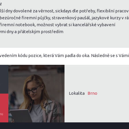
!
alší dny dovolené za věrnost, sickdays dle potřeby, flexibilní prac
bezúročné firemní půjčky, stravenkový paušál, jazykové kurzy v rá
, firemní notebook, možnost vybrat si kancelářské vybavení
ými dny a přátelským prostředím
uvedením kódu pozice, která Vám padla do oka. Následně se s Vám
u
Lokalita
Brno
mu