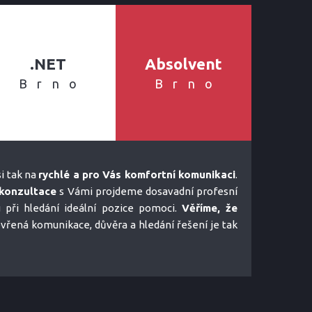
.NET
Absolvent
Brno
Brno
i tak na
rychlé a pro Vás komfortní komunikaci
.
konzultace
s Vámi projdeme dosavadní profesní
u při hledání ideální pozice pomoci.
Věříme, že
tevřená komunikace, důvěra a hledání řešení je tak