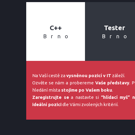
C++
Tester
Brno
Brno
Na Vaší cestě za
vysněnou pozicí v IT
záleží.
Ozvěte se nám a probereme
Vaše představy
. P
hledání místa
stojíme po Vašem boku
.
Zaregistrujte se
a nastavte si
“hlídací myš” 
ideální pozici
dle Vámi zvolených kritérií.