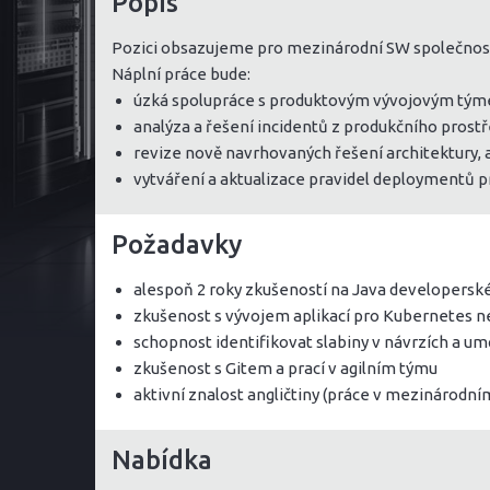
Popis
Pozici obsazujeme pro mezinárodní SW společnost 
Náplní práce bude:
úzká spolupráce s produktovým vývojovým týmem
analýza a řešení incidentů z produkčního prostř
revize nově navrhovaných řešení architektury, 
vytváření a aktualizace pravidel deploymentů 
Požadavky
alespoň 2 roky zkušeností na Java developerské
zkušenost s vývojem aplikací pro Kubernetes n
schopnost identifikovat slabiny v návrzích a um
zkušenost s Gitem a prací v agilním týmu
aktivní znalost angličtiny (práce v mezinárodn
Nabídka