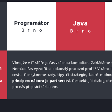
Java
Programátor
Brno
Brno
Víme, že v IT sféře je čas vzácnou komoditou. Zakládáme s
ři
Nemáte čas vytvořit si dokonalý pracovní profil? V rámci
cestu. Poskytneme rady, tipy či strategie, které moho
na
principem náboru je partnerství
. Respektující dialog, o
pro nás při práci základem.