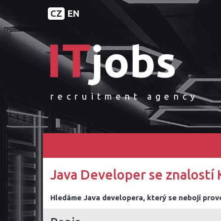
CZ
EN
recruitment agency
Java Developer se znalostí
Hledáme Java developera, který se nebojí provo