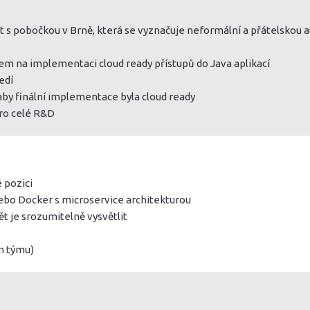
s pobočkou v Brně, která se vyznačuje neformální a přátelskou 
 na implementaci cloud ready přístupů do Java aplikací
edí
aby finální implementace byla cloud ready
pro celé R&D
 pozici
ebo Docker s microservice architekturou
ět je srozumitelně vysvětlit
ím týmu)