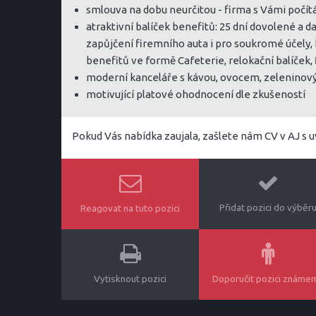
smlouva na dobu neurčitou - firma s Vámi počítá
atraktivní balíček benefitů: 25 dní dovolené a d
zapůjčení firemního auta i pro soukromé účely, 
benefitů ve formě Cafeterie, relokační balíček
moderní kanceláře s kávou, ovocem, zeleninov
motivující platové ohodnocení dle zkušeností
Pokud Vás nabídka zaujala, zašlete nám CV v AJ s 
Přidat pozici do výběr
Reagovat na tuto pozici
Vytisknout pozici
Doporučit pozici známe