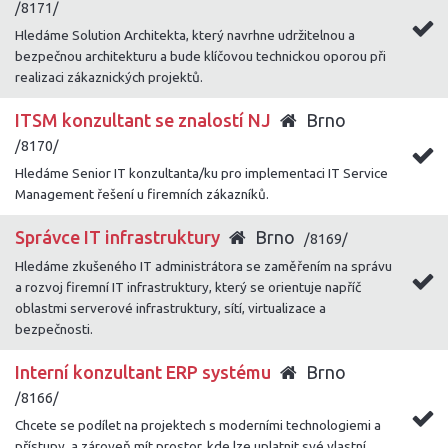
/8171/
Hledáme Solution Architekta, který navrhne udržitelnou a
bezpečnou architekturu a bude klíčovou technickou oporou při
realizaci zákaznických projektů.
ITSM konzultant se znalostí NJ
Brno
/8170/
Hledáme Senior IT konzultanta/ku pro implementaci IT Service
Management řešení u firemních zákazníků.
Správce IT infrastruktury
Brno
/8169/
Hledáme zkušeného IT administrátora se zaměřením na správu
a rozvoj firemní IT infrastruktury, který se orientuje napříč
oblastmi serverové infrastruktury, sítí, virtualizace a
bezpečnosti.
Interní konzultant ERP systému
Brno
/8166/
Chcete se podílet na projektech s moderními technologiemi a
přístupy, a zároveň mít prostor, kde lze uplatnit své vlastní