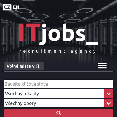
CZ
EN
recruitment agency
Toggle
Volná místa v IT
navigat