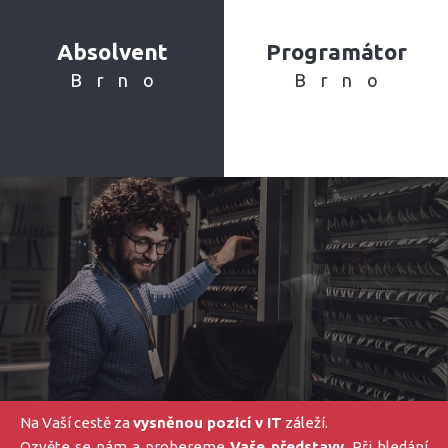
Absolvent
Programátor
Brno
Brno
Na Vaší cestě za
vysněnou pozicí v IT
záleží.
Ozvěte se nám a probereme
Vaše představy
. Při hledání