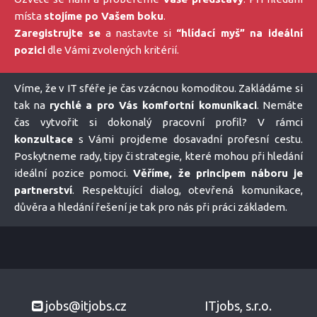
místa
stojíme po Vašem boku
.
Zaregistrujte se
a nastavte si
“hlídací myš” na ideální
pozici
dle Vámi zvolených kritérií.
Víme, že v IT sféře je čas vzácnou komoditou. Zakládáme si
tak na
rychlé a pro Vás komfortní komunikaci
. Nemáte
čas vytvořit si dokonalý pracovní profil? V rámci
konzultace
s Vámi projdeme dosavadní profesní cestu.
Poskytneme rady, tipy či strategie, které mohou při hledání
ideální pozice pomoci.
Věříme, že principem náboru je
partnerství
. Respektující dialog, otevřená komunikace,
důvěra a hledání řešení je tak pro nás při práci základem.
jobs@itjobs.cz
ITjobs, s.r.o.