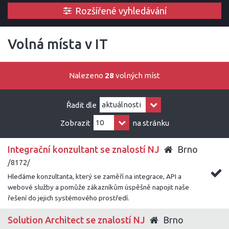
Rozšířené vyhledávání
Volná místa v IT
Nalezeno
28
volných míst
Řadit dle
Zobrazit
na stránku
Integrační konzultant se znalostí NJ
Brno
/8172/
Hledáme konzultanta, který se zaměří na integrace, API a
webové služby a pomůže zákazníkům úspěšně napojit naše
řešení do jejich systémového prostředí.
Solution Architect se znalostí NJ
Brno