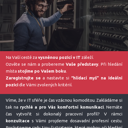
Na Vaší cestě za
vysněnou pozicí v IT
záleží.
Ozvěte se nám a probereme
Vaše představy
. Při hledání
místa
stojíme po Vašem boku
.
Zaregistrujte se
a nastavte si
“hlídací myš” na ideální
pozici
dle Vámi zvolených kritérií.
Víme, že v IT sféře je čas vzácnou komoditou. Zakládáme si
tak na
rychlé a pro Vás komfortní komunikaci
. Nemáte
čas vytvořit si dokonalý pracovní profil? V rámci
konzultace
s Vámi projdeme dosavadní profesní cestu.
Poskytneme rady, tipy či strategie, které mohou při hledání