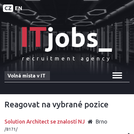
CZ
EN
recruitment agency
Toggle
Volná místa v IT
navigat
Reagovat na vybrané pozice
Solution Architect se znalostí NJ
Brno
/8171/