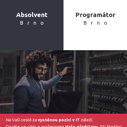
Absolvent
Programátor
Brno
Brno
Na Vaší cestě za
vysněnou pozicí v IT
záleží.
Ozvěte se nám a probereme
Vaše představy
. Při hledání