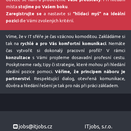
místa
stojíme po Vašem boku
.
Zaregistrujte se
a nastavte si
“hlídací myš” na ideální
pozici
dle Vámi zvolených kritérií.
Víme, že v IT sféře je čas vzácnou komoditou. Zakládáme si
tak na
rychlé a pro Vás komfortní komunikaci
. Nemáte
čas vytvořit si dokonalý pracovní profil? V rámci
konzultace
s Vámi projdeme dosavadní profesní cestu.
Poskytneme rady, tipy či strategie, které mohou při hledání
ideální pozice pomoci.
Věříme, že principem náboru je
partnerství
. Respektující dialog, otevřená komunikace,
důvěra a hledání řešení je tak pro nás při práci základem.
jobs@itjobs.cz
ITjobs, s.r.o.