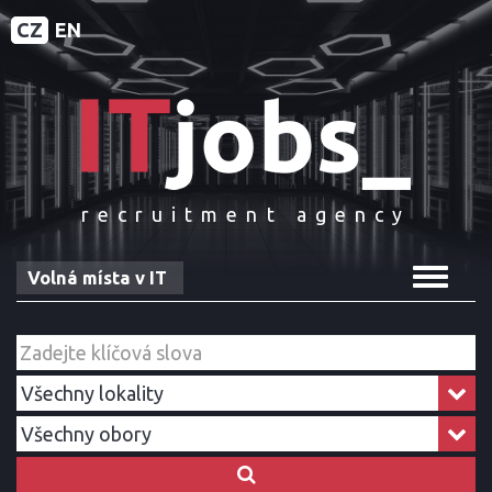
CZ
EN
recruitment agency
Toggle
Volná místa v IT
navigat