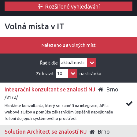
Rozšířené vyhledávání
Volná místa v IT
Nalezeno
28
volných míst
Řadit dle
Zobrazit
na stránku
Integrační konzultant se znalostí NJ
Brno
/8172/
Hledáme konzultanta, který se zaměří na integrace, API a
webové služby a pomůže zákazníkům úspěšně napojit naše
řešení do jejich systémového prostředí.
Solution Architect se znalostí NJ
Brno