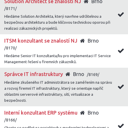
Solution Architect se znalostí NJ
Brno
/8171/
Hledáme Solution Architekta, který navrhne udržitelnou a
bezpečnou architekturu a bude klíčovou technickou oporou při
realizaci zákaznických projektů.
ITSM konzultant se znalostí NJ
Brno
/8170/
Hledáme Senior IT konzultanta/ku pro implementaci IT Service
Management řešení u firemních zákazníků.
Správce IT infrastruktury
Brno
/8169/
Hledáme zkušeného IT administrátora se zaměřením na správu
a rozvoj firemní IT infrastruktury, který se orientuje napříč
oblastmi serverové infrastruktury, sítí, virtualizace a
bezpečnosti.
Interní konzultant ERP systému
Brno
/8166/
Chcete se podílet na projektech s moderními technologiemi a