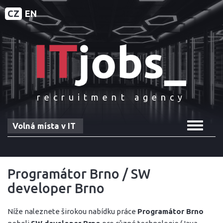
CZ
EN
recruitment agency
Toggle
Volná místa v IT
navigat
Programátor Brno / SW
developer Brno
Níže naleznete širokou nabídku práce
Programátor Brno