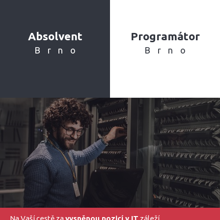
Absolvent
Programátor
Brno
Brno
Na Vaší cestě za
vysněnou pozicí v IT
záleží.