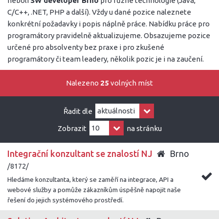
neboli
SW developer Brno
pro různé technologie (Java,
C/C++, .NET, PHP a další). Vždy u dané pozice naleznete
konkrétní požadavky i popis náplně práce. Nabídku práce pro
programátory pravidelně aktualizujeme. Obsazujeme pozice
určené pro absolventy bez praxe i pro zkušené
programátory či team leadery, několik pozic je i na zaučení.
Nalezeno
25
volných míst
Řadit dle
Zobrazit
na stránku
Integrační konzultant se znalostí NJ
Brno
/8172/
Hledáme konzultanta, který se zaměří na integrace, API a
webové služby a pomůže zákazníkům úspěšně napojit naše
řešení do jejich systémového prostředí.