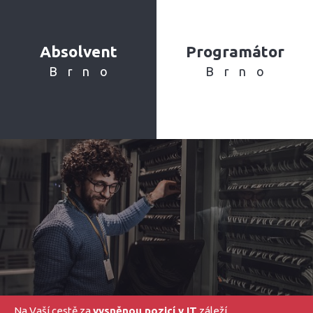
Absolvent
Programátor
Brno
Brno
Na Vaší cestě za
vysněnou pozicí v IT
záleží.