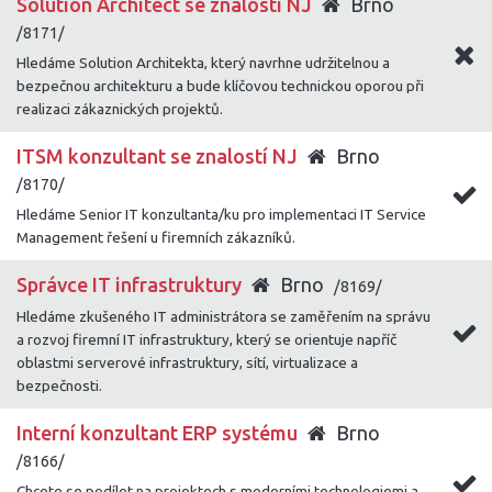
Solution Architect se znalostí NJ
Brno
/8171/
Hledáme Solution Architekta, který navrhne udržitelnou a
bezpečnou architekturu a bude klíčovou technickou oporou při
realizaci zákaznických projektů.
ITSM konzultant se znalostí NJ
Brno
/8170/
Hledáme Senior IT konzultanta/ku pro implementaci IT Service
Management řešení u firemních zákazníků.
Správce IT infrastruktury
Brno
/8169/
Hledáme zkušeného IT administrátora se zaměřením na správu
a rozvoj firemní IT infrastruktury, který se orientuje napříč
oblastmi serverové infrastruktury, sítí, virtualizace a
bezpečnosti.
Interní konzultant ERP systému
Brno
/8166/
Chcete se podílet na projektech s moderními technologiemi a