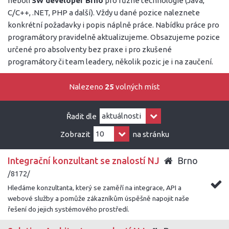
neboli
SW developer Brno
pro různé technologie (Java,
C/C++, .NET, PHP a další). Vždy u dané pozice naleznete
konkrétní požadavky i popis náplně práce. Nabídku práce pro
programátory pravidelně aktualizujeme. Obsazujeme pozice
určené pro absolventy bez praxe i pro zkušené
programátory či team leadery, několik pozic je i na zaučení.
Nalezeno
25
volných míst
Řadit dle
Zobrazit
na stránku
Integrační konzultant se znalostí NJ
Brno
/8172/
Hledáme konzultanta, který se zaměří na integrace, API a
webové služby a pomůže zákazníkům úspěšně napojit naše
řešení do jejich systémového prostředí.