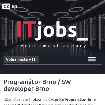
CZ
EN
recruitment agency
Toggle
Volná místa v IT
navigat
Programátor Brno / SW
developer Brno
Níže naleznete širokou nabídku práce
Programátor Brno