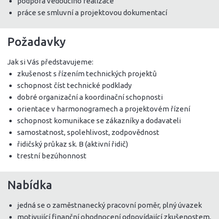
podpora vedoucího realizace
práce se smluvní a projektovou dokumentací
Požadavky
Jak si Vás představujeme:
zkušenost s řízením technických projektů
schopnost číst technické podklady
dobré organizační a koordinační schopnosti
orientace v harmonogramech a projektovém řízení
schopnost komunikace se zákazníky a dodavateli
samostatnost, spolehlivost, zodpovědnost
řidičský průkaz sk. B (aktivní řidič)
trestní bezúhonnost
Nabídka
jedná se o zaměstnanecký pracovní poměr, plný úvazek
motivující finanční ohodnocení odpovídající zkušenostem,