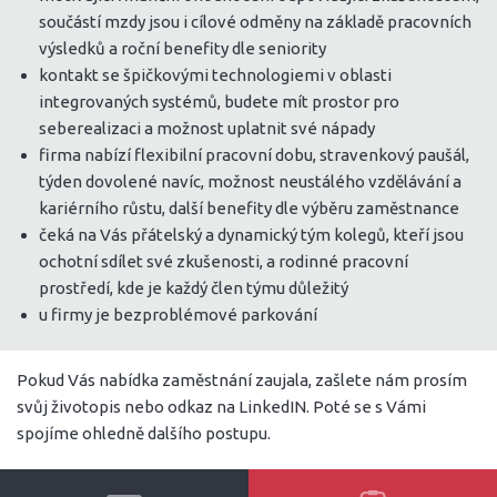
součástí mzdy jsou i cílové odměny na základě pracovních
výsledků a roční benefity dle seniority
kontakt se špičkovými technologiemi v oblasti
integrovaných systémů, budete mít prostor pro
seberealizaci a možnost uplatnit své nápady
firma nabízí flexibilní pracovní dobu, stravenkový paušál,
týden dovolené navíc, možnost neustálého vzdělávání a
kariérního růstu, další benefity dle výběru zaměstnance
čeká na Vás přátelský a dynamický tým kolegů, kteří jsou
ochotní sdílet své zkušenosti, a rodinné pracovní
prostředí, kde je každý člen týmu důležitý
u firmy je bezproblémové parkování
Pokud Vás nabídka zaměstnání zaujala, zašlete nám prosím
svůj životopis nebo odkaz na LinkedIN. Poté se s Vámi
spojíme ohledně dalšího postupu.