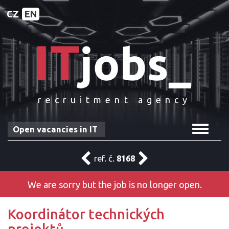
CZ
EN
recruitment agency
Toggle
Open vacancies in IT
navigat
ref. č.
8168
We are sorry but the job is no longer open.
Koordinátor technických