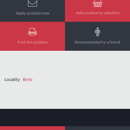
Add position to selection
Apply position now
Print this position
Recommended to a friend
Locality
Brno