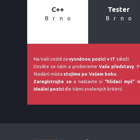
C++
Tester
Brno
Brno
Na Vaší cestě za
vysněnou pozicí v IT
záleží.
Ozvěte se nám a probereme
Vaše představy
. P
hledání místa
stojíme po Vašem boku
.
Zaregistrujte se
a nastavte si
“hlídací myš” 
ideální pozici
dle Vámi zvolených kritérií.