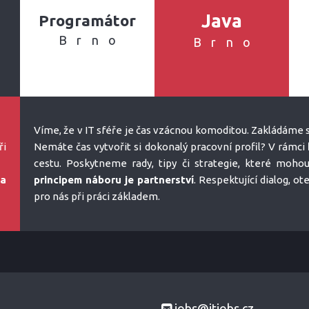
Java
Programátor
Brno
Brno
Víme, že v IT sféře je čas vzácnou komoditou. Zakládáme s
ři
Nemáte čas vytvořit si dokonalý pracovní profil? V rámci
cestu. Poskytneme rady, tipy či strategie, které moho
na
principem náboru je partnerství
. Respektující dialog, o
pro nás při práci základem.
jobs@itjobs.cz