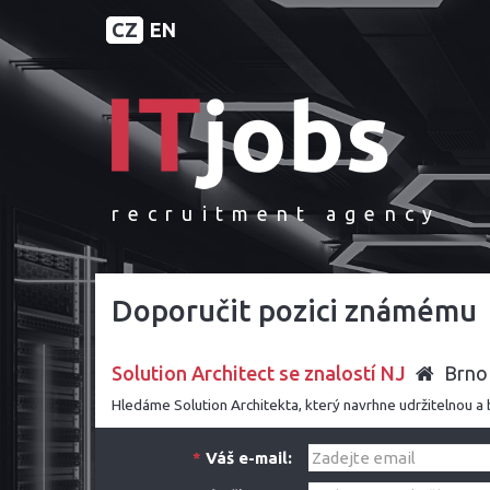
CZ
EN
recruitment agency
Doporučit pozici známému
Solution Architect se znalostí NJ
Brn
Hledáme Solution Architekta, který navrhne udržitelnou a 
*
Váš e-mail: