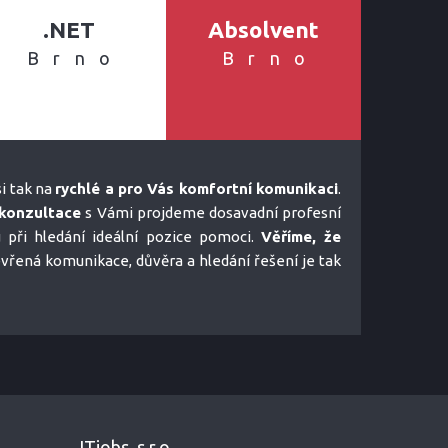
.NET
Absolvent
Brno
Brno
i tak na
rychlé a pro Vás komfortní komunikaci
.
konzultace
s Vámi projdeme dosavadní profesní
u při hledání ideální pozice pomoci.
Věříme, že
tevřená komunikace, důvěra a hledání řešení je tak
ITjobs, s.r.o.