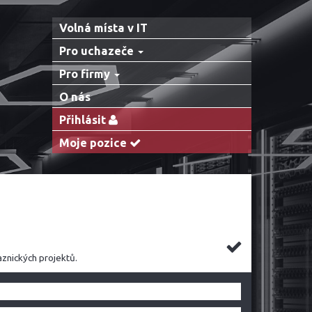
Volná místa v IT
Pro uchazeče
Pro firmy
O nás
Přihlásit
Moje pozice
aznických projektů.