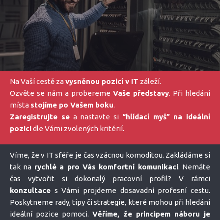
Na Vaší cestě za
vysněnou pozicí v IT
záleží.
Ozvěte se nám a probereme
Vaše představy
. Při hledání
místa
stojíme po Vašem boku
.
Zaregistrujte se
a nastavte si
“hlídací myš” na ideální
pozici
dle Vámi zvolených kritérií.
Víme, že v IT sféře je čas vzácnou komoditou. Zakládáme si
tak na
rychlé a pro Vás komfortní komunikaci
. Nemáte
čas vytvořit si dokonalý pracovní profil? V rámci
konzultace
s Vámi projdeme dosavadní profesní cestu.
Poskytneme rady, tipy či strategie, které mohou při hledání
ideální pozice pomoci.
Věříme, že principem náboru je