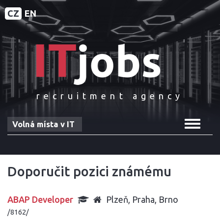
CZ
EN
recruitment agency
Toggle
Volná místa v IT
navigat
Doporučit pozici známému
ABAP Developer
Plzeň, Praha, Brno
/8162/