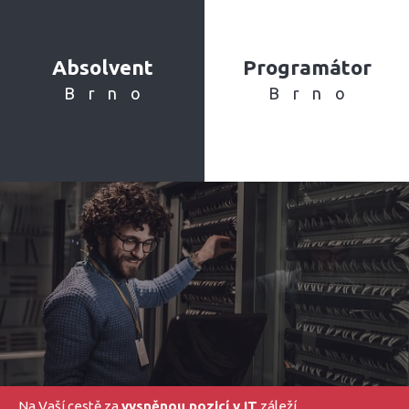
Absolvent
Programátor
Brno
Brno
Na Vaší cestě za
vysněnou pozicí v IT
záleží.