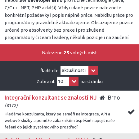
neboli
SW developer Brno
pro různé technologie (Java,
C/C++, .NET, PHP a další). Vždy u dané pozice naleznete
konkrétní požadavky i popis náplně práce. Nabídku práce pro
programátory pravidelně aktualizujeme. Obsazujeme pozice
určené pro absolventy bez praxe i pro zkušené
programátory či team leadery, několik pozic je i na zaučení.
Nalezeno
25
volných míst
Řadit dle
Zobrazit
na stránku
Integrační konzultant se znalostí NJ
Brno
/8172/
Hledáme konzultanta, který se zaměří na integrace, API a
webové služby a pomůže zákazníkům úspěšně napojit naše
řešení do jejich systémového prostředí.