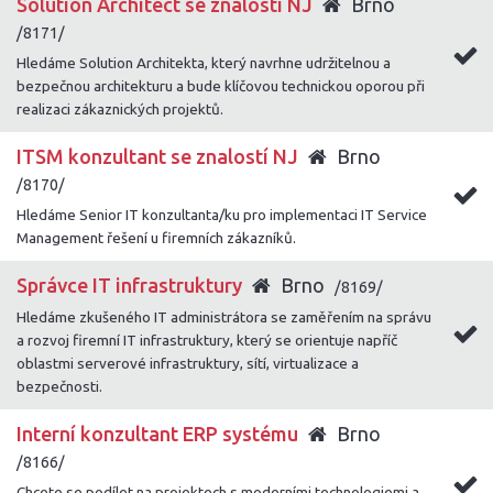
Solution Architect se znalostí NJ
Brno
/8171/
Hledáme Solution Architekta, který navrhne udržitelnou a
bezpečnou architekturu a bude klíčovou technickou oporou při
realizaci zákaznických projektů.
ITSM konzultant se znalostí NJ
Brno
/8170/
Hledáme Senior IT konzultanta/ku pro implementaci IT Service
Management řešení u firemních zákazníků.
Správce IT infrastruktury
Brno
/8169/
Hledáme zkušeného IT administrátora se zaměřením na správu
a rozvoj firemní IT infrastruktury, který se orientuje napříč
oblastmi serverové infrastruktury, sítí, virtualizace a
bezpečnosti.
Interní konzultant ERP systému
Brno
/8166/
Chcete se podílet na projektech s moderními technologiemi a