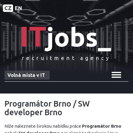
CZ
EN
recruitment agency
Toggle
Volná místa v IT
navigat
Programátor Brno / SW
developer Brno
Níže naleznete širokou nabídku práce
Programátor Brno