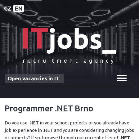
CZ
EN
recruitment agency
Toggle
Open vacancies in IT
navigat
Programmer .NET Brno
Do you use .NET in your school projects or you already have
job experience in .NET and you are considering changing jobs
or projects? If so, browse through our current offer of
.NET