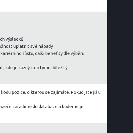
ích výsledků
ožnost uplatnit své nápady
ariérního růstu, další benefity dle výběru
í, kde je každý člen týmu důležitý
ódu pozice, o kterou se zajímáte. Pokud jste již u
chazeče zařadíme do databáze a budeme je