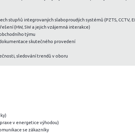
ch stupňů integrovaných slaboproudých systémů (PZTS, CCTV, EPS
ešení (HW, SW a jejich vzájemná interakce)
a obchodního týmu
 a dokumentace skutečného provedení
ečnosti, sledování trendů v oboru
oky)
(praxe v energetice výhodou)
komunikace se zákazníky