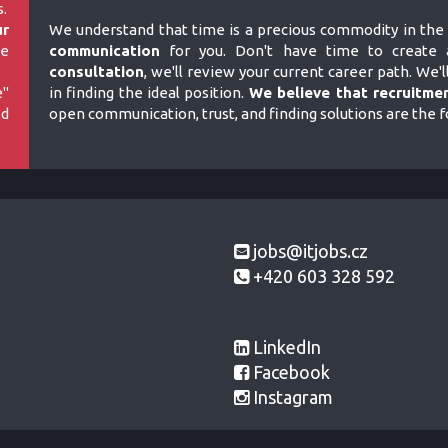
.
ur
We understand that time is a precious commodity in the 
e
communication
for you. Don't have time to create a
consultation
, we'll review your current career path. We'l
e"
in finding the ideal position.
We believe that recruitmen
ed
open communication, trust, and finding solutions are the 
jobs@itjobs.cz
+420 603 328 592
LinkedIn
Facebook
Instagram