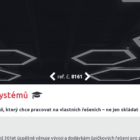
ref. č.
8161
systémů
, který chce pracovat na vlastních řešeních – ne jen skládat
ež 30 let úspěšně věnuje vývoji a dodávkám špičkových řešení pro 