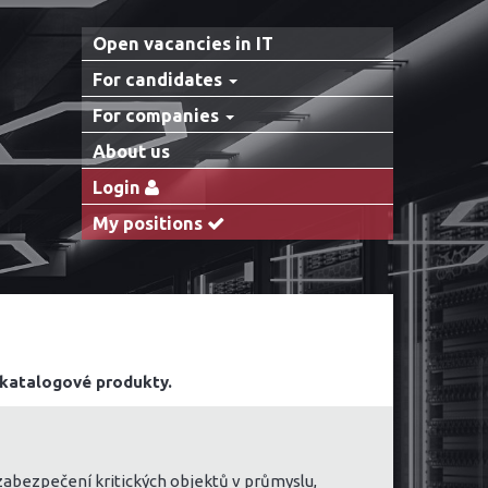
Open vacancies in IT
For candidates
For companies
About us
Login
My positions
 katalogové produkty.
zabezpečení kritických objektů v průmyslu,