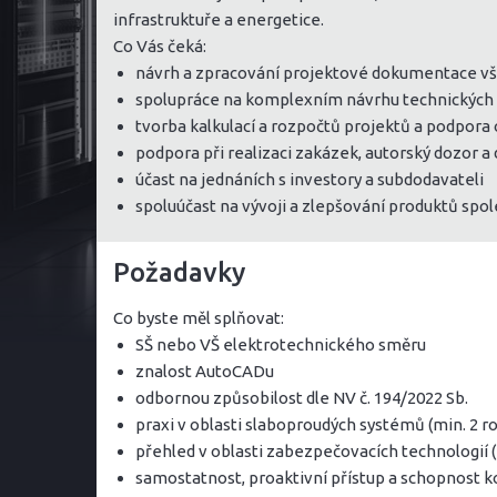
infrastruktuře a energetice.
Co Vás čeká:
návrh a zpracování projektové dokumentace vše
spolupráce na komplexním návrhu technických ř
tvorba kalkulací a rozpočtů projektů a podpor
podpora při realizaci zakázek, autorský dozor
účast na jednáních s investory a subdodavateli
spoluúčast na vývoji a zlepšování produktů spol
Požadavky
Co byste měl splňovat:
SŠ nebo VŠ elektrotechnického směru
znalost AutoCADu
odbornou způsobilost dle NV č. 194/2022 Sb.
praxi v oblasti slaboproudých systémů (min. 2 r
přehled v oblasti zabezpečovacích technologií 
samostatnost, proaktivní přístup a schopnost 