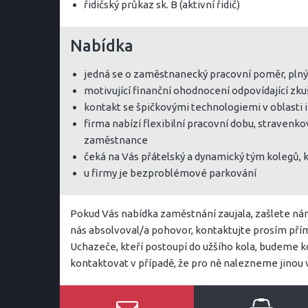
řidičský průkaz sk. B (aktivní řidič)
Nabídka
jedná se o zaměstnanecký pracovní poměr, pln
motivující finanční ohodnocení odpovídající zk
kontakt se špičkovými technologiemi v oblasti 
firma nabízí flexibilní pracovní dobu, stravenko
zaměstnance
čeká na Vás přátelský a dynamický tým kolegů, kt
u firmy je bezproblémové parkování
Pokud Vás nabídka zaměstnání zaujala, zašlete nám 
nás absolvoval/a pohovor, kontaktujte prosím přím
Uchazeče, kteří postoupí do užšího kola, budeme k
kontaktovat v případě, že pro ně nalezneme jinou