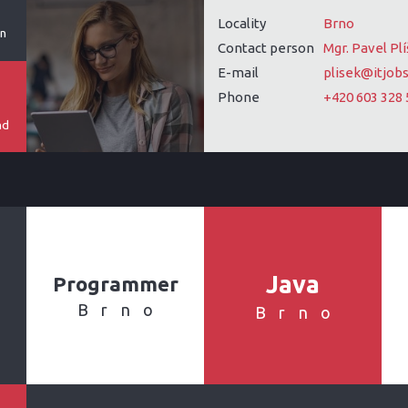
Locality
Brno
on
Contact person
Mgr. Pavel Pl
E-mail
plisek@itjobs
Phone
+420 603 328 
nd
Java
Programmer
Brno
Brno