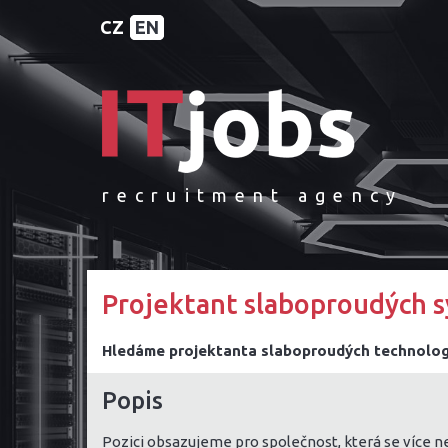
CZ
EN
recruitment agency
Projektant slaboproudých 
Hledáme projektanta slaboproudých technologií
Popis
Pozici obsazujeme pro společnost, která se více n