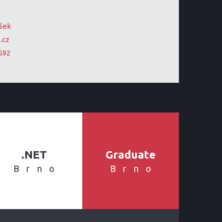
íšek
.cz
592
.NET
Graduate
Brno
Brno