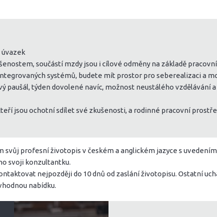
ý úvazek
ušenostem, součástí mzdy jsou i cílové odměny na základě pracovn
integrovaných systémů, budete mít prostor pro seberealizaci a m
vý paušál, týden dovolené navíc, možnost neustálého vzdělávání a k
eří jsou ochotní sdílet své zkušenosti, a rodinné pracovní prostřed
svůj profesní životopis v českém a anglickém jazyce s uvedením k
o svoji konzultantku.
ontaktovat nejpozději do 10 dnů od zaslání životopisu. Ostatní u
 vhodnou nabídku.