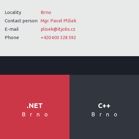
Locality
Brno
Contact person
Mgr. Pavel Plíšek
E-mail
plisek@itjobs.cz
Phone
+420 603 328 592
.NET
C++
Brno
Brno