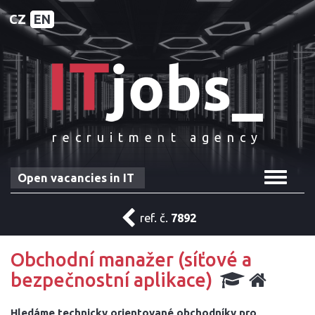
CZ
EN
recruitment agency
Toggle
Open vacancies in IT
navigat
ref. č.
7892
Obchodní manažer (síťové a
bezpečnostní aplikace)
Hledáme technicky orientované obchodníky pro