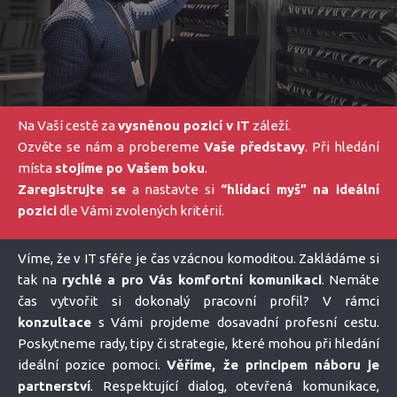
Na Vaší cestě za
vysněnou pozicí v IT
záleží.
Ozvěte se nám a probereme
Vaše představy
. Při hledání
místa
stojíme po Vašem boku
.
Zaregistrujte se
a nastavte si
“hlídací myš” na ideální
pozici
dle Vámi zvolených kritérií.
Víme, že v IT sféře je čas vzácnou komoditou. Zakládáme si
tak na
rychlé a pro Vás komfortní komunikaci
. Nemáte
čas vytvořit si dokonalý pracovní profil? V rámci
konzultace
s Vámi projdeme dosavadní profesní cestu.
Poskytneme rady, tipy či strategie, které mohou při hledání
ideální pozice pomoci.
Věříme, že principem náboru je
partnerství
. Respektující dialog, otevřená komunikace,