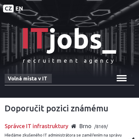
CZ
EN
recruitment agency
Toggle
Volná místa v IT
navigat
Doporučit pozici známému
Správce IT infrastruktury
Brno
/8169/
Hledáme zkušeného IT administrátora se zaměřením na správu