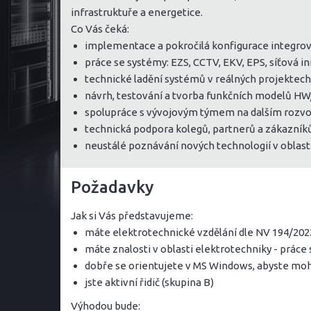
infrastruktuře a energetice.
Co Vás čeká:
implementace a pokročilá konfigurace integr
práce se systémy: EZS, CCTV, EKV, EPS, síťová i
technické ladění systémů v reálných projektech
návrh, testování a tvorba funkčních modelů H
spolupráce s vývojovým týmem na dalším rozvo
technická podpora kolegů, partnerů a zákazník
neustálé poznávání nových technologií v oblas
Požadavky
Jak si Vás představujeme:
máte elektrotechnické vzdělání dle NV 194/2022
máte znalosti v oblasti elektrotechniky - práce 
dobře se orientujete v MS Windows, abyste mo
jste aktivní řidič (skupina B)
Výhodou bude: