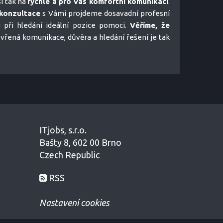
i tak na
rychlé a pro Vás komfortní komunikaci
.
konzultace
s Vámi projdeme dosavadní profesní
u při hledání ideální pozice pomoci.
Věříme, že
tevřená komunikace, důvěra a hledání řešení je tak
ITjobs, s.r.o.
Bašty 8, 602 00 Brno
Czech Republic
RSS
Nastavení cookies