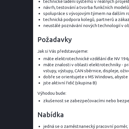
technické ladění systémů v reálných projek
návrh, testování a tvorba funkčních mode
spolupráce s vývojovým týmem na dalším r
technická podpora kolegů, partnerů a záka
neustálé poznávání nových technologií v o
Požadavky
Jak si Vás představujeme:
máte elektrotechnické vzdělání dle NV 194/
máte znalosti v oblasti elektrotechniky - pr
vstupy, výstupy, CAN sběrnice, displeje, oži
dobře se orientujete v MS Windows, abyst
jste aktivní řidič (skupina B)
Výhodou bude:
zkušenost se zabezpečovacími nebo bezpeč
Nabídka
jedná se o zaměstnanecký pracovní poměr,