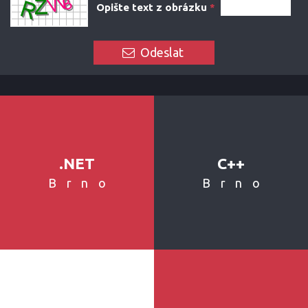
Opište text z obrázku
*
Odeslat
.NET
C++
Brno
Brno