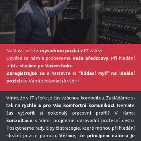
Na Vaší cestě za
vysněnou pozicí v IT
záleží.
Ozvěte se nám a probereme
Vaše představy
. Při hledání
místa
stojíme po Vašem boku
.
Zaregistrujte se
a nastavte si
“hlídací myš” na ideální
pozici
dle Vámi zvolených kritérií.
Víme, že v IT sféře je čas vzácnou komoditou. Zakládáme si
tak na
rychlé a pro Vás komfortní komunikaci
. Nemáte
čas vytvořit si dokonalý pracovní profil? V rámci
konzultace
s Vámi projdeme dosavadní profesní cestu.
Poskytneme rady, tipy či strategie, které mohou při hledání
ideální pozice pomoci.
Věříme, že principem náboru je