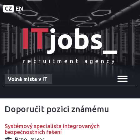
CZ
EN
recruitment agency
Toggle
Volná místa v IT
navigat
Doporučit pozici známému
Systémový specialista integrovaných
bezpečnostních řešení
Brno