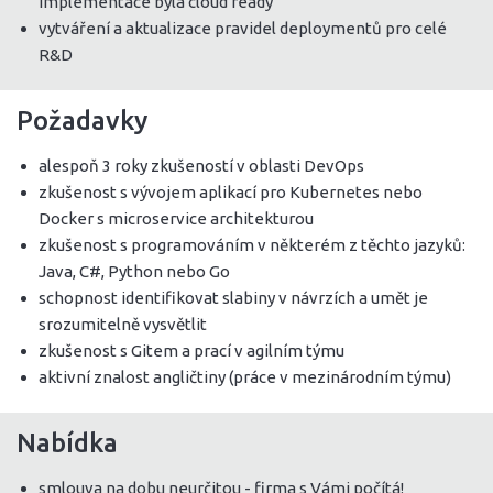
implementace byla cloud ready
vytváření a aktualizace pravidel deploymentů pro celé
R&D
Požadavky
alespoň 3 roky zkušeností v oblasti DevOps
zkušenost s vývojem aplikací pro Kubernetes nebo
Docker s microservice architekturou
zkušenost s programováním v některém z těchto jazyků:
Java, C#, Python nebo Go
schopnost identifikovat slabiny v návrzích a umět je
srozumitelně vysvětlit
zkušenost s Gitem a prací v agilním týmu
aktivní znalost angličtiny (práce v mezinárodním týmu)
Nabídka
smlouva na dobu neurčitou - firma s Vámi počítá!