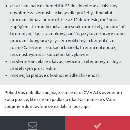
atraktivní balíček benefitů: 25 dní dovolené a další dny
dovolené za věrnost, sickdays dle potřeby, flexibilní
pracovní doba a home office až 12 dní/měsíc, možnost
zapůjčení firemního auta i pro soukromé účely, bezúročné
firemní půjčky, stravenkový paušál, jazykové kurzy v rámci
pracovní doby, široký systém volitelných benefitů ve
formě Cafeterie, relokační balíček, firemní notebook,
možnost vybrat si kancelářské vybavení
moderní kanceláře s kávou, ovocem, zeleninovými dny a
přátelským prostředím
motivující platové ohodnocení dle zkušeností
Pokud Vás nabídka zaujala, zašlete nám CV v AJ s uvedením
kódu pozice, která Vám padla do oka. Následně se s Vámi
spojíme a domluvíme se na dalším postupu.