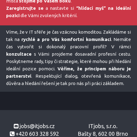
místa
stojíme po Vašem boku
.
Zaregistrujte se
a nastavte si
“hlídací myš” na ideální
pozici
dle Vámi zvolených kritérií.
Víme, že v IT sféře je čas vzácnou komoditou. Zakládáme si
tak na
rychlé a pro Vás komfortní komunikaci
. Nemáte
čas vytvořit si dokonalý pracovní profil? V rámci
konzultace
s Vámi projdeme dosavadní profesní cestu.
Poskytneme rady, tipy či strategie, které mohou při hledání
ideální pozice pomoci.
Věříme, že principem náboru je
partnerství
. Respektující dialog, otevřená komunikace,
důvěra a hledání řešení je tak pro nás při práci základem.
jobs@itjobs.cz
ITjobs, s.r.o.
+420 603 328 592
Bašty 8, 602 00 Brno