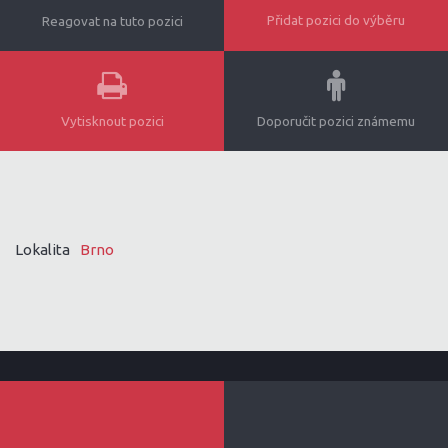
Přidat pozici do výběru
Reagovat na tuto pozici
Vytisknout pozici
Doporučit pozici známemu
Lokalita
Brno