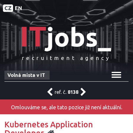
CZ
EN
recruitment agency
Toggle
Volná místa v IT
navigat
ref. č.
8138
Omlouváme se, ale tato pozice již není aktuální.
Kubernetes Application