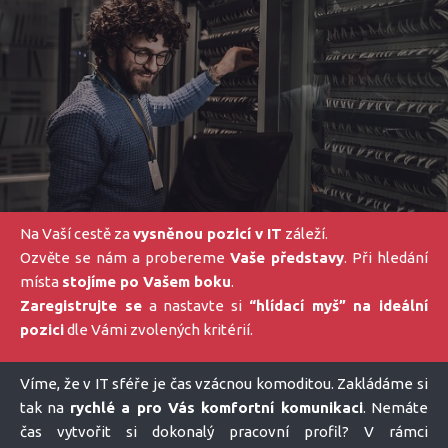
Na Vaší cestě za
vysněnou pozicí v IT
záleží.
Ozvěte se nám a probereme
Vaše představy
. Při hledání
místa
stojíme po Vašem boku
.
Zaregistrujte se
a nastavte si
“hlídací myš” na ideální
pozici
dle Vámi zvolených kritérií.
Víme, že v IT sféře je čas vzácnou komoditou. Zakládáme si
tak na
rychlé a pro Vás komfortní komunikaci
. Nemáte
čas vytvořit si dokonalý pracovní profil? V rámci