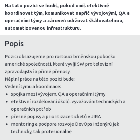
Na tuto pozici se hodíš, pokud umíš efektivně
koordinovat tým, komunikovat napříč vývojovými, QA a
operačními týmy a zároveň udržovat škálovatelnou,
automatizovanou infrastrukturu.
Popis
Pozici obsazujeme pro rostoucí brněnskou pobočku
americké společnosti, která vyvíjí SW pro televizní
zpravodajství a přímé přenosy.
Náplní práce na této pozici bude:
Vedení týmu a koordinace:
spojka mezi vývojem, QA a operačními týmy
efektivní rozdělování úkolů, vyvažování technických a
operačních potřeb
přesné popisy a prioritizace ticketů v JIRA
mentoring a podpora rozvoje DevOps inženýrů jak
technicky, tak profesionálně