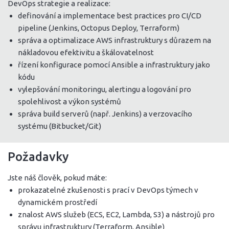
DevOps strategie a realizace:
definování a implementace best practices pro CI/CD
pipeline (Jenkins, Octopus Deploy, Terraform)
správa a optimalizace AWS infrastruktury s důrazem na
nákladovou efektivitu a škálovatelnost
řízení konfigurace pomocí Ansible a infrastruktury jako
kódu
vylepšování monitoringu, alertingu a logování pro
spolehlivost a výkon systémů
správa build serverů (např. Jenkins) a verzovacího
systému (Bitbucket/Git)
Požadavky
Jste náš člověk, pokud máte:
prokazatelné zkušenosti s prací v DevOps týmech v
dynamickém prostředí
znalost AWS služeb (ECS, EC2, Lambda, S3) a nástrojů pro
správu infrastruktury (Terraform, Ansible)