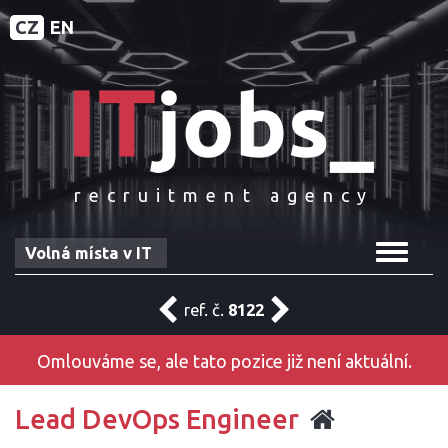
CZ
EN
recruitment agency
Toggle
Volná místa v IT
navigat
ref. č.
8122
Omlouváme se, ale tato pozice již není aktuální.
Lead DevOps Engineer