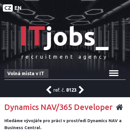
CZ
EN
recruitment agency
Toggle
Volná místa v IT
navigat
ref. č.
8123
Dynamics NAV/365 Developer
Hledáme vývojáře pro práci v prostředí Dynamics NAV a
Business Central.