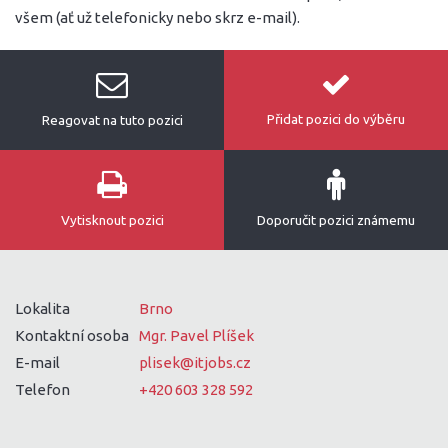
všem (ať už telefonicky nebo skrz e-mail).
Přidat pozici do výběru
Reagovat na tuto pozici
Vytisknout pozici
Doporučit pozici známemu
Lokalita
Brno
Kontaktní osoba
Mgr. Pavel Plíšek
E-mail
plisek@itjobs.cz
Telefon
+420 603 328 592