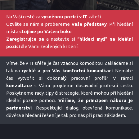
Na Vaší cestě za
vysněnou pozicí v IT
záleží.
Ozvěte se nám a probereme
Vaše představy
. Při hledání
místa
stojíme po Vašem boku
.
Zaregistrujte se
a nastavte si
“hlídací myš” na ideální
pozici
dle Vámi zvolených kritérií.
Víme, že v IT sféře je čas vzácnou komoditou. Zakládáme si
tak na
rychlé a pro Vás komfortní komunikaci
. Nemáte
čas vytvořit si dokonalý pracovní profil? V rámci
konzultace
s Vámi projdeme dosavadní profesní cestu.
Poskytneme rady, tipy či strategie, které mohou při hledání
ideální pozice pomoci.
Věříme, že principem náboru je
partnerství
. Respektující dialog, otevřená komunikace,
důvěra a hledání řešení je tak pro nás při práci základem.