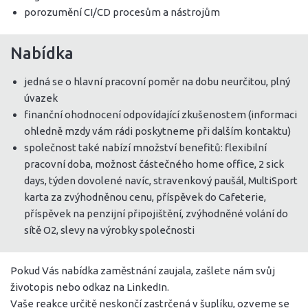
porozumění CI/CD procesům a nástrojům
Nabídka
jedná se o hlavní pracovní poměr na dobu neurčitou, plný
úvazek
finanční ohodnocení odpovídající zkušenostem (informaci
ohledně mzdy vám rádi poskytneme při dalším kontaktu)
společnost také nabízí množství benefitů: flexibilní
pracovní doba, možnost částečného home office, 2 sick
days, týden dovolené navíc, stravenkový paušál, MultiSport
karta za zvýhodněnou cenu, příspěvek do Cafeterie,
příspěvek na penzijní připojištění, zvýhodněné volání do
sítě O2, slevy na výrobky společnosti
Pokud Vás nabídka zaměstnání zaujala, zašlete nám svůj
životopis nebo odkaz na LinkedIn.
Vaše reakce určitě neskončí zastrčená v šuplíku, ozveme se