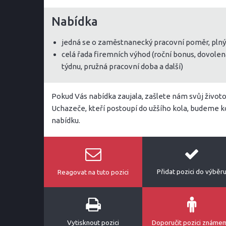
Nabídka
jedná se o zaměstnanecký pracovní poměr, pln
celá řada firemních výhod (roční bonus, dovolen
týdnu, pružná pracovní doba a další)
Pokud Vás nabídka zaujala, zašlete nám svůj život
Uchazeče, kteří postoupí do užšího kola, budeme 
nabídku.
Přidat pozici do výběr
Reagovat na tuto pozici
Vytisknout pozici
Doporučit pozici známe