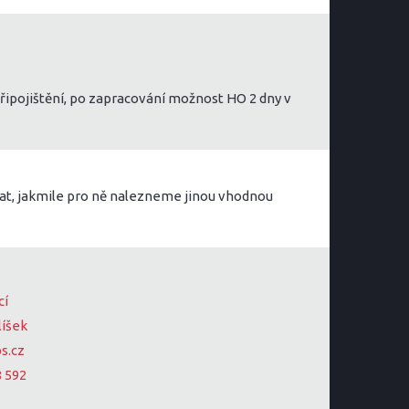
připojištění, po zapracování možnost HO 2 dny v
at, jakmile pro ně nalezneme jinou vhodnou
cí
líšek
s.cz
8 592