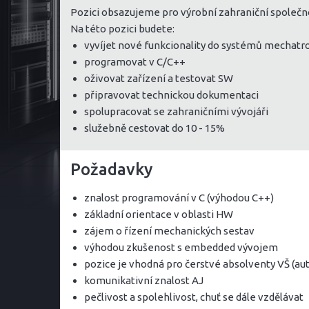
Pozici obsazujeme pro výrobní zahraniční společnost
Na této pozici budete:
vyvíjet nové funkcionality do systémů mechatro
programovat v C/C++
oživovat zařízení a testovat SW
připravovat technickou dokumentaci
spolupracovat se zahraničními vývojáři
služebně cestovat do 10 - 15%
Požadavky
znalost programování v C (výhodou C++)
základní orientace v oblasti HW
zájem o řízení mechanických sestav
výhodou zkušenost s embedded vývojem
pozice je vhodná pro čerstvé absolventy VŠ (au
komunikativní znalost AJ
pečlivost a spolehlivost, chuť se dále vzdělávat