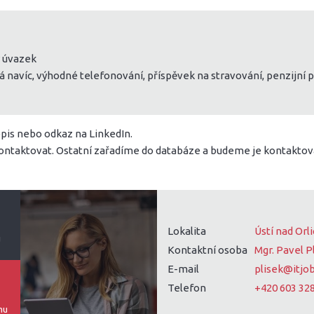
ý úvazek
á navíc, výhodné telefonování, příspěvek na stravování, penzijní 
opis nebo odkaz na LinkedIn.
kontaktovat. Ostatní zařadíme do databáze a budeme je kontaktov
Lokalita
Ústí nad Orli
u
Kontaktní osoba
Mgr. Pavel P
E-mail
plisek@itjob
Telefon
+420 603 32
mu