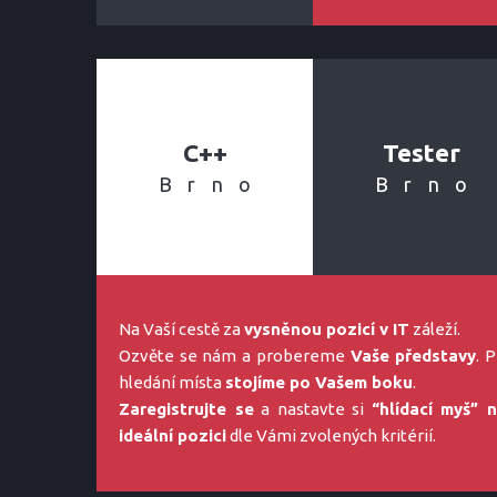
C++
Tester
Brno
Brno
Na Vaší cestě za
vysněnou pozicí v IT
záleží.
Ozvěte se nám a probereme
Vaše představy
. P
hledání místa
stojíme po Vašem boku
.
Zaregistrujte se
a nastavte si
“hlídací myš” 
ideální pozici
dle Vámi zvolených kritérií.