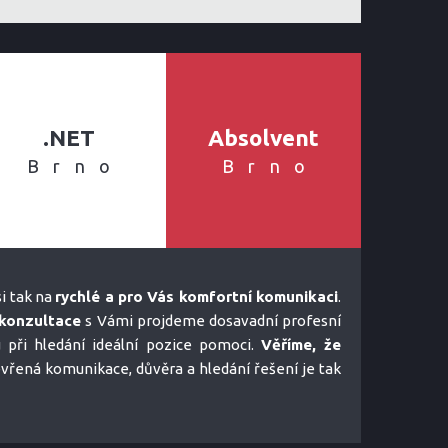
.NET
Absolvent
Brno
Brno
i tak na
rychlé a pro Vás komfortní komunikaci
.
konzultace
s Vámi projdeme dosavadní profesní
u při hledání ideální pozice pomoci.
Věříme, že
tevřená komunikace, důvěra a hledání řešení je tak