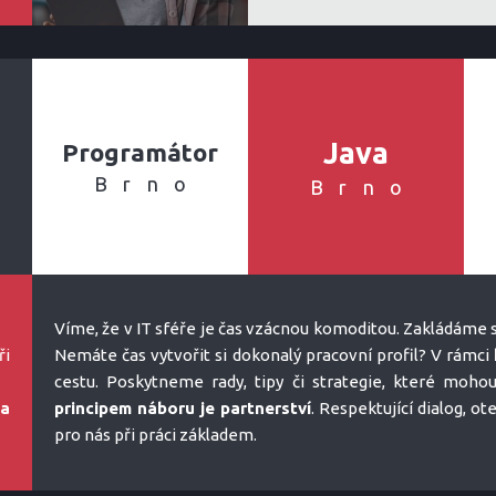
Java
Programátor
Brno
Brno
Víme, že v IT sféře je čas vzácnou komoditou. Zakládáme s
ři
Nemáte čas vytvořit si dokonalý pracovní profil? V rámci
cestu. Poskytneme rady, tipy či strategie, které moho
na
principem náboru je partnerství
. Respektující dialog, o
pro nás při práci základem.