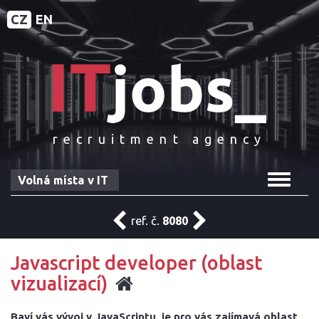
CZ
EN
recruitment agency
Toggle
Volná místa v IT
navigat
ref. č.
8080
Javascript developer (oblast
vizualizací)
Baví vás vývoj v JavaScriptu, je pro vás zajímavá oblast