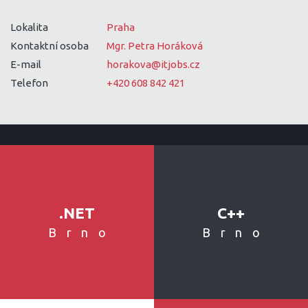
Lokalita
Praha
Kontaktní osoba
Mgr. Petra Horáková
E-mail
horakova@itjobs.cz
Telefon
+420 608 842 421
.NET
C++
Brno
Brno