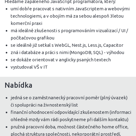
Hledáme zapáleného JavaScript programátora, který:
umí dobře pracovat s nativním JavaScriptem a webovými
technologiemi, a v obojím má za sebou alespoň 3letou
komerční praxi
má ideálně zkušenosti s programováním vizualizací / UI /
počítačovou grafikou
se ideálně již setkal s WebGL, Nest.js, Less.js, Capacitor
zná i databáze a práci s nimi (MongoDB, SQL) - výhodou
se dokáže orientovat v anglicky psaných textech
vystudoval VŠ v IT
Nabídka
jedná se o zaměstnanecký pracovní poměr (plný úvazek)
či spolupráci na živnostenský list
finanční ohodnocení odpovídající zkušenostem (informaci
ohledně mzdy vám rádi poskytneme při dalším kontaktu)
pružná pracovní doba, možnost částečného home office,
plochá struktura společnosti, nekorporátní prostředí,