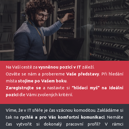
Na Vaší cestě za
vysněnou pozicí v IT
záleží.
Ozvěte se nám a probereme
Vaše představy
. Při hledání
místa
stojíme po Vašem boku
.
Zaregistrujte se
a nastavte si
“hlídací myš” na ideální
pozici
dle Vámi zvolených kritérií.
Víme, že v IT sféře je čas vzácnou komoditou. Zakládáme si
tak na
rychlé a pro Vás komfortní komunikaci
. Nemáte
čas vytvořit si dokonalý pracovní profil? V rámci