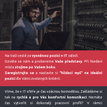
Na Vaší cestě za
vysněnou pozicí v IT
záleží.
Ozvěte se nám a probereme
Vaše představy
. Při hledání
místa
stojíme po Vašem boku
.
Zaregistrujte se
a nastavte si
“hlídací myš” na ideální
pozici
dle Vámi zvolených kritérií.
Víme, že v IT sféře je čas vzácnou komoditou. Zakládáme si
tak na
rychlé a pro Vás komfortní komunikaci
. Nemáte
čas vytvořit si dokonalý pracovní profil? V rámci