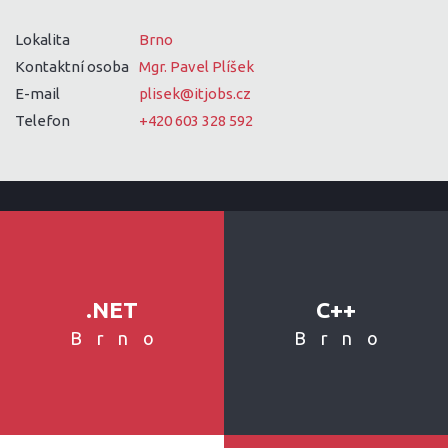
Lokalita
Brno
Kontaktní osoba
Mgr. Pavel Plíšek
E-mail
plisek@itjobs.cz
Telefon
+420 603 328 592
.NET
C++
Brno
Brno