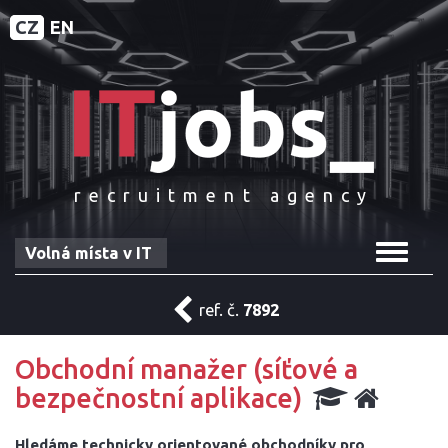
CZ
EN
recruitment agency
Toggle
Volná místa v IT
navigat
ref. č.
7892
Obchodní manažer (síťové a
bezpečnostní aplikace)
Hledáme technicky orientované obchodníky pro