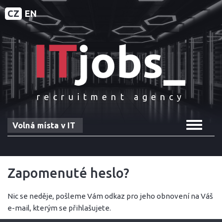
CZ
EN
recruitment agency
Toggle
Volná místa v IT
navigat
Zapomenuté heslo?
Nic se neděje, pošleme Vám odkaz pro jeho obnovení na Váš
e-mail, kterým se přihlašujete.