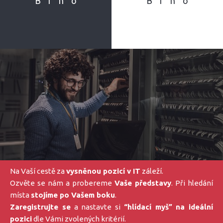
Brno
Brno
Na Vaší cestě za
vysněnou pozicí v IT
záleží.
Ozvěte se nám a probereme
Vaše představy
. Při hledání
místa
stojíme po Vašem boku
.
Zaregistrujte se
a nastavte si
“hlídací myš” na ideální
pozici
dle Vámi zvolených kritérií.