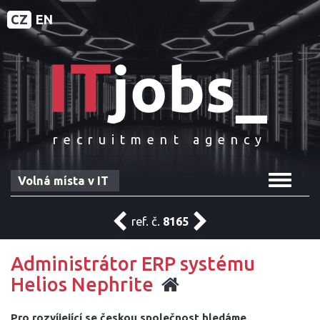
CZ
EN
recruitment agency
Toggle
Volná místa v IT
navigat
ref. č.
8165
Administrátor ERP systému
Helios Nephrite
Pro rozvíjející se českou společnost hledáme