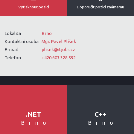
Vytisknout pozici
Doporučit pozici známemu
Lokalita
Brno
Kontaktní osoba
Mgr. Pavel Plíšek
E-mail
plisek@itjobs.cz
Telefon
+420 603 328 592
.NET
C++
Brno
Brno