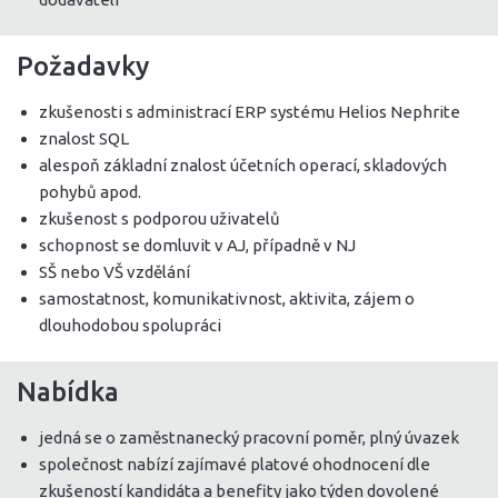
Požadavky
zkušenosti s administrací ERP systému Helios Nephrite
znalost SQL
alespoň základní znalost účetních operací, skladových
pohybů apod.
zkušenost s podporou uživatelů
schopnost se domluvit v AJ, případně v NJ
SŠ nebo VŠ vzdělání
samostatnost, komunikativnost, aktivita, zájem o
dlouhodobou spolupráci
Nabídka
jedná se o zaměstnanecký pracovní poměr, plný úvazek
společnost nabízí zajímavé platové ohodnocení dle
zkušeností kandidáta a benefity jako týden dovolené