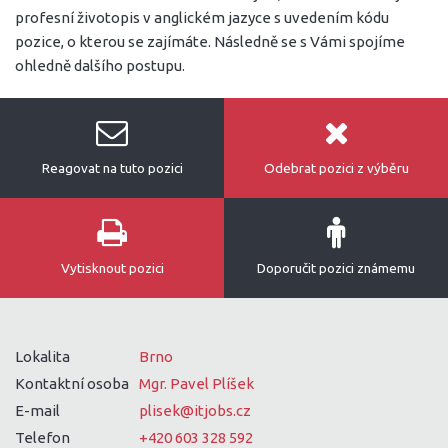
profesní životopis v anglickém jazyce s uvedením kódu
pozice, o kterou se zajímáte. Následně se s Vámi spojíme
ohledně dalšího postupu.
Reagovat na tuto pozici
Odebrat pozici z výběru
Vytisknout pozici
Doporučit pozici známemu
Lokalita
Brno
Kontaktní osoba
Mgr. Pavel Plíšek
E-mail
plisek@itjobs.cz
Telefon
+420 603 328 592