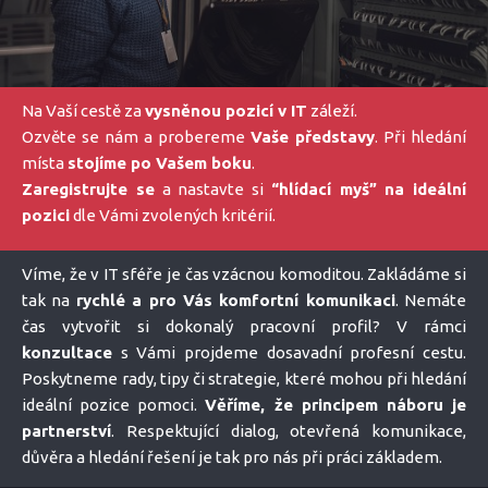
Na Vaší cestě za
vysněnou pozicí v IT
záleží.
Ozvěte se nám a probereme
Vaše představy
. Při hledání
místa
stojíme po Vašem boku
.
Zaregistrujte se
a nastavte si
“hlídací myš” na ideální
pozici
dle Vámi zvolených kritérií.
Víme, že v IT sféře je čas vzácnou komoditou. Zakládáme si
tak na
rychlé a pro Vás komfortní komunikaci
. Nemáte
čas vytvořit si dokonalý pracovní profil? V rámci
konzultace
s Vámi projdeme dosavadní profesní cestu.
Poskytneme rady, tipy či strategie, které mohou při hledání
ideální pozice pomoci.
Věříme, že principem náboru je
partnerství
. Respektující dialog, otevřená komunikace,
důvěra a hledání řešení je tak pro nás při práci základem.