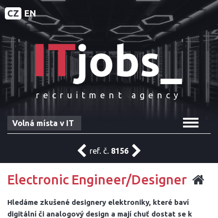
CZ
EN
recruitment agency
Toggle
Volná místa v IT
navigat
ref. č.
8156
Electronic Engineer/Designer
Hledáme zkušené designery elektroniky, které baví
digitální či analogový design a mají chuť dostat se k