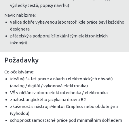
výsledky testů, popisy návrhu)
Navíc nabízíme:
velice dobře vybavenou laboratoř, kde práce baví každého
designera
přátelský a podporující lokální tým elektronických
inženýrů
Požadavky
Co očekáváme:
ideálně 5+ let praxe v návrhu elektronických obvodů
(analog / digitál / výkonová elektronika)
VŠ vzdělání v oboru elektrotechnika / elektronika
znalost anglického jazyka na úrovni B2
zkušenost s nástroji Mentor Graphics nebo obdobnými
(výhodou)
schopnost samostatné práce pod minimálním dohledem