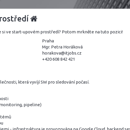
rostředí
e si ve start-upovém prostředí? Potom mrkněte na tuto pozici!
Praha
Mgr. Petra Horáková
horakova@itjobs.cz
+420 608 842 421
čnosti, která vyvíjí SW pro sledování počasí.
nosti
 monitoring, pipeline)
ystémů
ou
emi - infrastruktura je provozována na Google Cloud, backend s