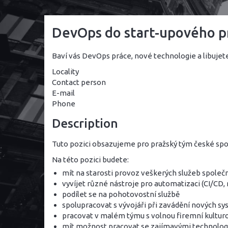
DevOps do start-upového p
Baví vás DevOps práce, nové technologie a libujet
Locality
Contact person
E-mail
Phone
Description
Tuto pozici obsazujeme pro pražský tým české spole
Na této pozici budete:
mít na starosti provoz veškerých služeb společ
vyvíjet různé nástroje pro automatizaci (CI/CD,
podílet se na pohotovostní službě
spolupracovat s vývojáři při zavádění nových s
pracovat v malém týmu s volnou firemní kultur
mít možnost pracovat se zajímavými technologi