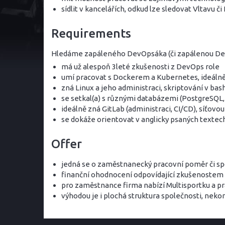
sídlit v kancelářích, odkud lze sledovat Vltavu či
Requirements
Hledáme zapáleného DevOpsáka (či zapálenou DevO
má už alespoň 3leté zkušenosti z DevOps role
umí pracovat s Dockerem a Kubernetes, ideáln
zná Linux a jeho administraci, skriptování v bas
se setkal(a) s různými databázemi (PostgreSQ
ideálně zná GitLab (administraci, CI/CD), síťo
se dokáže orientovat v anglicky psaných textech
Offer
jedná se o zaměstnanecký pracovní poměr či spo
finanční ohodnocení odpovídající zkušenostem
pro zaměstnance firma nabízí Multisportku a pr
výhodou je i plochá struktura společnosti, nek