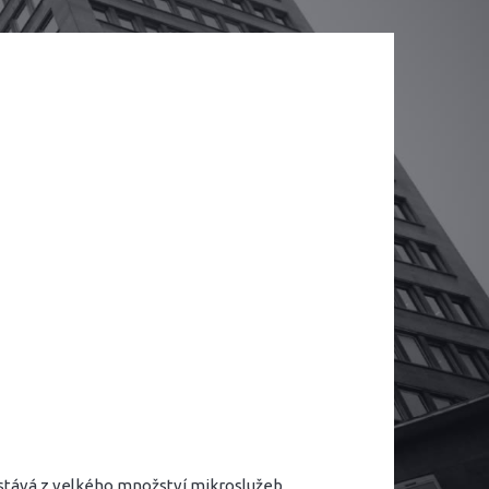
estává z velkého množství mikroslužeb