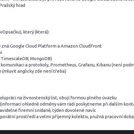
 Pražský hrad
psačku), který (která):
ě zná Google Cloud Platform a Amazon CloudFront
hi
L, TimescaleDB, MongoDB)
vou komunikaci a protokoly, Prometheus, Grafanu, Kibanu (není pod
 (mluvit anglicky zde není třeba)
lupráci na živnostenský list, obojí formou plného úvazku
 (informaci ohledně odměny vám rádi poskytneme při dalším kont
avidelné firemní snídaně, týden dovolené navíc
orporátní prostředí a velmi příjemný kolektiv, pružná pracovní do