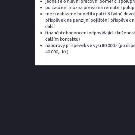
jedná se o hlavní pracovní poměr či spoluprá
po zaučení možná převážná remote spolup
mezi nabízené benefity patří: 6 týdnů dovole
příspěvek na penzijní pojištění, příspěvek n
další
finanční ohodnocení odpovídající zkušeno
dalším kontaktu)
náborový příspěvek ve výši 80.000,- (po ús
40.000,- Kč)