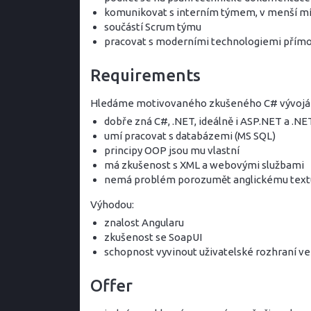
komunikovat s interním týmem, v menší mí
součástí Scrum týmu
pracovat s moderními technologiemi přímo 
Requirements
Hledáme motivovaného zkušeného C# vývojáře
dobře zná C#, .NET, ideálně i ASP.NET a .N
umí pracovat s databázemi (MS SQL)
principy OOP jsou mu vlastní
má zkušenost s XML a webovými službami
nemá problém porozumět anglickému text
Výhodou:
znalost Angularu
zkušenost se SoapUI
schopnost vyvinout uživatelské rozhraní v
Offer