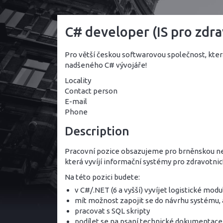
C# developer (IS pro zdra
Pro větší českou softwarovou společnost, kter
nadšeného C# vývojáře!
Locality
Contact person
E-mail
Phone
Description
Pracovní pozice obsazujeme pro brněnskou ne
která vyvíjí informační systémy pro zdravotnict
Na této pozici budete:
v C#/.NET (6 a vyšší) vyvíjet logistické modu
mít možnost zapojit se do návrhu systému, 
pracovat s SQL skripty
podílet se na psaní technické dokumentace