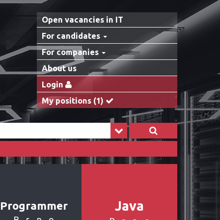
Open vacancies in IT
For candidates
For companies
About us
Login
My positions
(1)
Java
Programmer
Brno