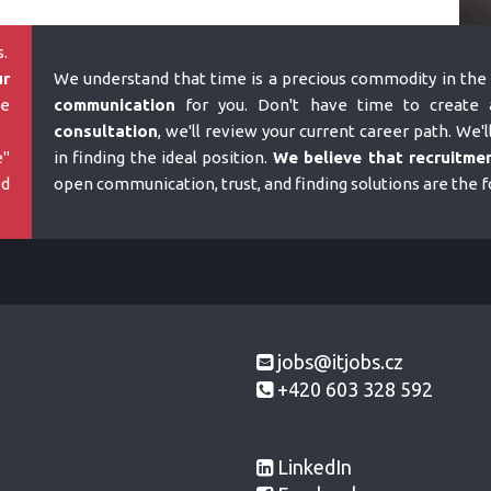
.
ur
We understand that time is a precious commodity in the 
e
communication
for you. Don't have time to create a
consultation
, we'll review your current career path. We'l
e"
in finding the ideal position.
We believe that recruitmen
ed
open communication, trust, and finding solutions are the 
jobs@itjobs.cz
+420 603 328 592
LinkedIn