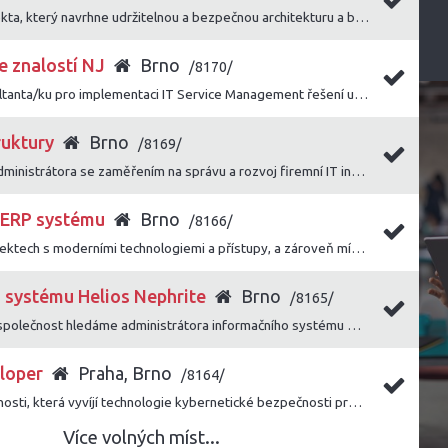
Hledáme Solution Architekta, který navrhne udržitelnou a bezpečnou architekturu a bude klíčovou technickou oporou při realizaci zákaznických projektů.
e znalostí NJ
Brno
/8170/
Hledáme Senior IT konzultanta/ku pro implementaci IT Service Management řešení u firemních zákazníků.
ruktury
Brno
/8169/
Hledáme zkušeného IT administrátora se zaměřením na správu a rozvoj firemní IT infrastruktury, který se orientuje napříč oblastmi serverové infrastruktury, sítí, virtualizace a bezpečnosti.
t ERP systému
Brno
/8166/
Chcete se podílet na projektech s moderními technologiemi a přístupy, a zároveň mít prostor, kde lze uplatnit své vlastní nápady a vize? Poté mrkněte na tuto pozici!
 systému Helios Nephrite
Brno
/8165/
Pro rozvíjející se českou společnost hledáme administrátora informačního systému Helios Nephrite.
loper
Praha, Brno
/8164/
Přidejte se k R&D společnosti, která vyvíjí technologie kybernetické bezpečnosti pro různé zahraniční instituce s cílem pomáhat v prevenci kriminality.
Více volných míst...