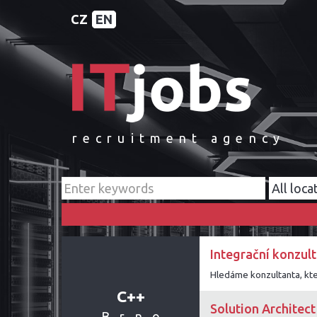
CZ
EN
recruitment agency
Integrační konzult
C++
Solution Architect
Brno