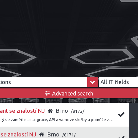
Advanced search
ant se znalostí NJ
Brno
/8172/
Hledáme konzultanta, který se zaměří na integrace, API a webové služby a pomůže zákazníkům úspěšně napojit naše řešení do jejich systémového prostředí.
 se znalostí NJ
Brno
/8171/