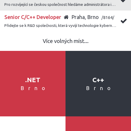
Pro rozvíjející se českou společnost hledáme administrátora informačního systému Helios Nephrite.
Senior C/C++ Developer
Praha, Brno
/8164/
Přidejte se k R&D společnosti, která vyvíjí technologie kybernetické bezpečnosti pro různé zahraniční instituce s cílem pomáhat v prevenci kriminality.
Více volných míst...
.NET
C++
Brno
Brno