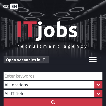
CZ
EN
recruitment agency
Toggle
Open vacancies in IT
navigat