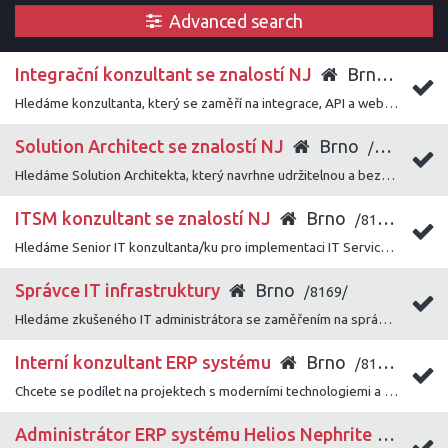
Advanced search
Integrační konzultant se znalostí NJ
Brno
/8172/
Hledáme konzultanta, který se zaměří na integrace, API a webové služby a pomůže zákazníkům úspěšně napojit naše řešení do jejich systémového prostředí.
Solution Architect se znalostí NJ
Brno
/8171/
Hledáme Solution Architekta, který navrhne udržitelnou a bezpečnou architekturu a bude klíčovou technickou oporou při realizaci zákaznických projektů.
ITSM konzultant se znalostí NJ
Brno
/8170/
Hledáme Senior IT konzultanta/ku pro implementaci IT Service Management řešení u firemních zákazníků.
Správce IT infrastruktury
Brno
/8169/
Hledáme zkušeného IT administrátora se zaměřením na správu a rozvoj firemní IT infrastruktury, který se orientuje napříč oblastmi serverové infrastruktury, sítí, virtualizace a bezpečnosti.
Interní konzultant ERP systému
Brno
/8166/
Chcete se podílet na projektech s moderními technologiemi a přístupy, a zároveň mít prostor, kde lze uplatnit své vlastní nápady a vize? Poté mrkněte na tuto pozici!
Administrátor ERP systému Helios Nephrite
Brn