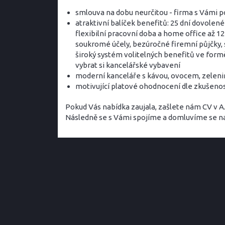
smlouva na dobu neurčitou - firma s Vámi po
atraktivní balíček benefitů: 25 dní dovolené
flexibilní pracovní doba a home office až 1
soukromé účely, bezúročné firemní půjčky, 
široký systém volitelných benefitů ve form
vybrat si kancelářské vybavení
moderní kanceláře s kávou, ovocem, zelen
motivující platové ohodnocení dle zkušenos
Pokud Vás nabídka zaujala, zašlete nám CV v A
Následně se s Vámi spojíme a domluvíme se na