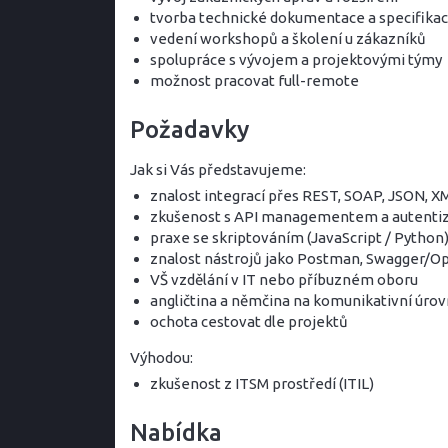
tvorba technické dokumentace a specifikac
vedení workshopů a školení u zákazníků
spolupráce s vývojem a projektovými týmy
možnost pracovat full-remote
Požadavky
Jak si Vás představujeme:
znalost integrací přes REST, SOAP, JSON, X
zkušenost s API managementem a autentiz
praxe se skriptováním (JavaScript / Python)
znalost nástrojů jako Postman, Swagger/O
VŠ vzdělání v IT nebo příbuzném oboru
angličtina a němčina na komunikativní úrov
ochota cestovat dle projektů
Výhodou:
zkušenost z ITSM prostředí (ITIL)
Nabídka