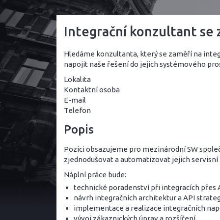
Integrační konzultant se 
Hledáme konzultanta, který se zaměří na int
napojit naše řešení do jejich systémového pros
Lokalita
Kontaktní osoba
E-mail
Telefon
Popis
Pozici obsazujeme pro mezinárodní SW spole
zjednodušovat a automatizovat jejich servisní
Náplní práce bude:
technické poradenství při integracích přes
návrh integračních architektur a API strateg
implementace a realizace integračních nap
vývoj zákaznických úprav a rozšíření