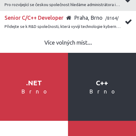
Pro rozvíjející se českou společnost hledáme administrátora informačního systému Helios Nephrite.
Senior C/C++ Developer
Praha, Brno
/8164/
Přidejte se k R&D společnosti, která vyvíjí technologie kybernetické bezpečnosti pro různé zahraniční instituce s cílem pomáhat v prevenci kriminality.
Více volných míst...
.NET
C++
Brno
Brno