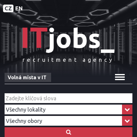
CZ
EN
recruitment agency
Toggle
Volná místa v IT
navigat