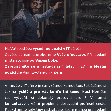
Na Vaší cestě za
vysněnou pozicí v IT
záleží.
Ozvěte se nám a probereme
Vaše představy
. Při hledání
místa
stojíme po Vašem boku
.
Zaregistrujte se
a nastavte si
“hlídací myš” na ideální
pozici
dle Vámi zvolených kritérií.
Víme, že v IT sféře je čas vzácnou komoditou. Zakládáme si
tak na
rychlé a pro Vás komfortní komunikaci
. Nemáte
čas vytvořit si dokonalý pracovní profil? V rámci
konzultace
s Vámi projdeme dosavadní profesní cestu.
Poskytneme rady, tipy či strategie, které mohou při hledání