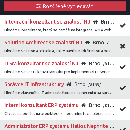
Rozšířené vyhledávání
Integrační konzultant se znalostí NJ
Brno
/8172/
Hledáme konzultanta, který se zaměří na integrace, API a webové služby a pomůže zákazníkům úspěšně napojit naše řešení do jejich systémového prostředí.
Solution Architect se znalostí NJ
Brno
/8171/
Hledáme Solution Architekta, který navrhne udržitelnou a bezpečnou architekturu a bude klíčovou technickou oporou při realizaci zákaznických projektů.
ITSM konzultant se znalostí NJ
Brno
/8170/
Hledáme Senior IT konzultanta/ku pro implementaci IT Service Management řešení u firemních zákazníků.
Správce IT infrastruktury
Brno
/8169/
Hledáme zkušeného IT administrátora se zaměřením na správu a rozvoj firemní IT infrastruktury, který se orientuje napříč oblastmi serverové infrastruktury, sítí, virtualizace a bezpečnosti.
Interní konzultant ERP systému
Brno
/8166/
Chcete se podílet na projektech s moderními technologiemi a přístupy, a zároveň mít prostor, kde lze uplatnit své vlastní nápady a vize? Poté mrkněte na tuto pozici!
Administrátor ERP systému Helios Nephrite
Brn