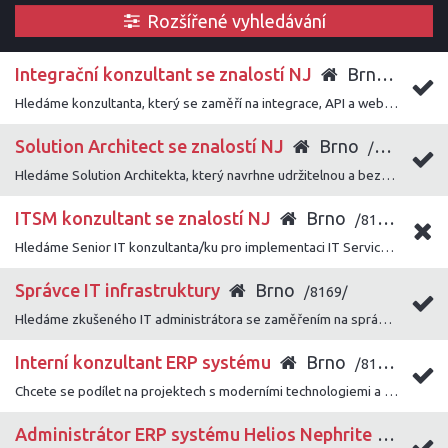
Rozšířené vyhledávání
Integrační konzultant se znalostí NJ
Brno
/8172/
Hledáme konzultanta, který se zaměří na integrace, API a webové služby a pomůže zákazníkům úspěšně napojit naše řešení do jejich systémového prostředí.
Solution Architect se znalostí NJ
Brno
/8171/
Hledáme Solution Architekta, který navrhne udržitelnou a bezpečnou architekturu a bude klíčovou technickou oporou při realizaci zákaznických projektů.
ITSM konzultant se znalostí NJ
Brno
/8170/
Hledáme Senior IT konzultanta/ku pro implementaci IT Service Management řešení u firemních zákazníků.
Správce IT infrastruktury
Brno
/8169/
Hledáme zkušeného IT administrátora se zaměřením na správu a rozvoj firemní IT infrastruktury, který se orientuje napříč oblastmi serverové infrastruktury, sítí, virtualizace a bezpečnosti.
Interní konzultant ERP systému
Brno
/8166/
Chcete se podílet na projektech s moderními technologiemi a přístupy, a zároveň mít prostor, kde lze uplatnit své vlastní nápady a vize? Poté mrkněte na tuto pozici!
Administrátor ERP systému Helios Nephrite
Brn