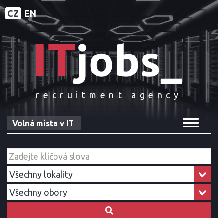
CZ
EN
recruitment agency
Toggle
Volná místa v IT
navigat