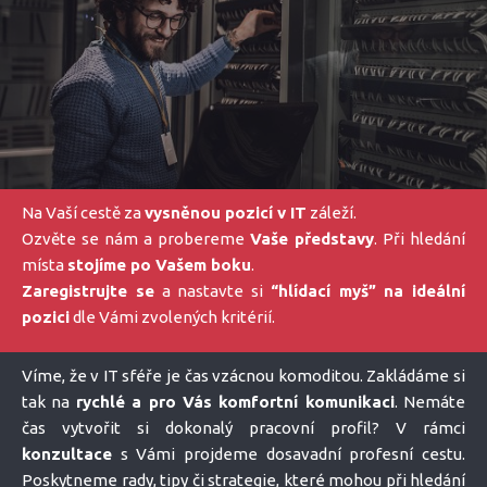
Na Vaší cestě za
vysněnou pozicí v IT
záleží.
Ozvěte se nám a probereme
Vaše představy
. Při hledání
místa
stojíme po Vašem boku
.
Zaregistrujte se
a nastavte si
“hlídací myš” na ideální
pozici
dle Vámi zvolených kritérií.
Víme, že v IT sféře je čas vzácnou komoditou. Zakládáme si
tak na
rychlé a pro Vás komfortní komunikaci
. Nemáte
čas vytvořit si dokonalý pracovní profil? V rámci
konzultace
s Vámi projdeme dosavadní profesní cestu.
Poskytneme rady, tipy či strategie, které mohou při hledání