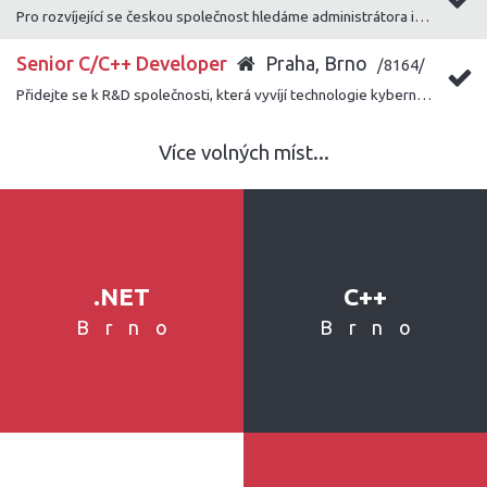
Pro rozvíjející se českou společnost hledáme administrátora informačního systému Helios Nephrite.
Senior C/C++ Developer
Praha, Brno
/8164/
Přidejte se k R&D společnosti, která vyvíjí technologie kybernetické bezpečnosti pro různé zahraniční instituce s cílem pomáhat v prevenci kriminality.
Více volných míst...
.NET
C++
Brno
Brno