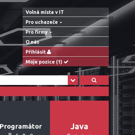
Volná místa v IT
Pro uchazeče
Pro firmy
O nás
Přihlásit
Moje pozice
(1)
Java
Programátor
Brno