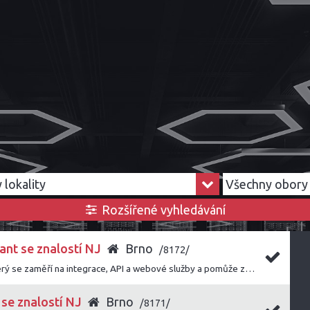
Rozšířené vyhledávání
ant se znalostí NJ
Brno
/8172/
Hledáme konzultanta, který se zaměří na integrace, API a webové služby a pomůže zákazníkům úspěšně napojit naše řešení do jejich systémového prostředí.
 se znalostí NJ
Brno
/8171/