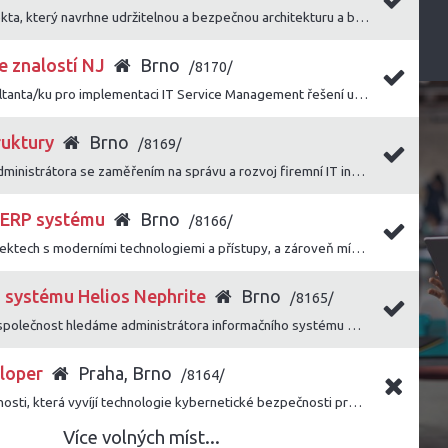
Hledáme Solution Architekta, který navrhne udržitelnou a bezpečnou architekturu a bude klíčovou technickou oporou při realizaci zákaznických projektů.
e znalostí NJ
Brno
/8170/
Hledáme Senior IT konzultanta/ku pro implementaci IT Service Management řešení u firemních zákazníků.
ruktury
Brno
/8169/
Hledáme zkušeného IT administrátora se zaměřením na správu a rozvoj firemní IT infrastruktury, který se orientuje napříč oblastmi serverové infrastruktury, sítí, virtualizace a bezpečnosti.
t ERP systému
Brno
/8166/
Chcete se podílet na projektech s moderními technologiemi a přístupy, a zároveň mít prostor, kde lze uplatnit své vlastní nápady a vize? Poté mrkněte na tuto pozici!
 systému Helios Nephrite
Brno
/8165/
Pro rozvíjející se českou společnost hledáme administrátora informačního systému Helios Nephrite.
loper
Praha, Brno
/8164/
Přidejte se k R&D společnosti, která vyvíjí technologie kybernetické bezpečnosti pro různé zahraniční instituce s cílem pomáhat v prevenci kriminality.
Více volných míst...