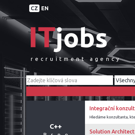
CZ
EN
recruitment agency
Integrační konzult
C++
Solution Architect
Brno