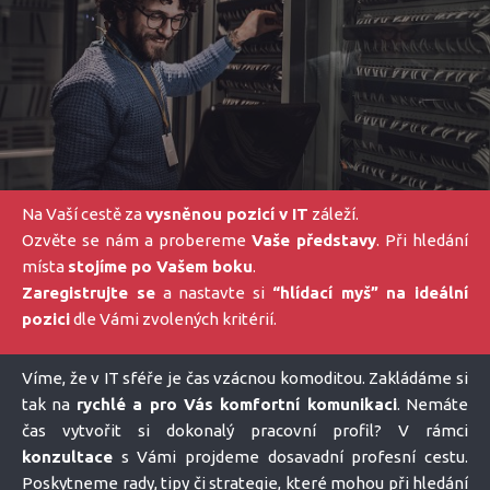
Na Vaší cestě za
vysněnou pozicí v IT
záleží.
Ozvěte se nám a probereme
Vaše představy
. Při hledání
místa
stojíme po Vašem boku
.
Zaregistrujte se
a nastavte si
“hlídací myš” na ideální
pozici
dle Vámi zvolených kritérií.
Víme, že v IT sféře je čas vzácnou komoditou. Zakládáme si
tak na
rychlé a pro Vás komfortní komunikaci
. Nemáte
čas vytvořit si dokonalý pracovní profil? V rámci
konzultace
s Vámi projdeme dosavadní profesní cestu.
Poskytneme rady, tipy či strategie, které mohou při hledání