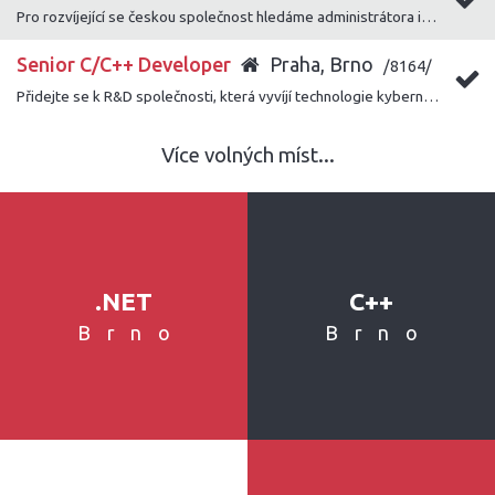
Pro rozvíjející se českou společnost hledáme administrátora informačního systému Helios Nephrite.
Senior C/C++ Developer
Praha, Brno
/8164/
Přidejte se k R&D společnosti, která vyvíjí technologie kybernetické bezpečnosti pro různé zahraniční instituce s cílem pomáhat v prevenci kriminality.
Více volných míst...
.NET
C++
Brno
Brno