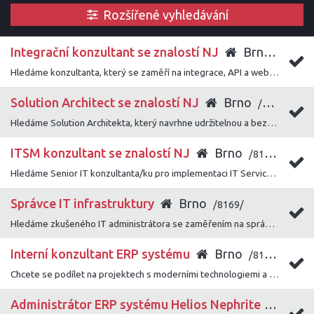
Rozšířené vyhledávání
Integrační konzultant se znalostí NJ
Brno
/8172/
Hledáme konzultanta, který se zaměří na integrace, API a webové služby a pomůže zákazníkům úspěšně napojit naše řešení do jejich systémového prostředí.
Solution Architect se znalostí NJ
Brno
/8171/
Hledáme Solution Architekta, který navrhne udržitelnou a bezpečnou architekturu a bude klíčovou technickou oporou při realizaci zákaznických projektů.
ITSM konzultant se znalostí NJ
Brno
/8170/
Hledáme Senior IT konzultanta/ku pro implementaci IT Service Management řešení u firemních zákazníků.
Správce IT infrastruktury
Brno
/8169/
Hledáme zkušeného IT administrátora se zaměřením na správu a rozvoj firemní IT infrastruktury, který se orientuje napříč oblastmi serverové infrastruktury, sítí, virtualizace a bezpečnosti.
Interní konzultant ERP systému
Brno
/8166/
Chcete se podílet na projektech s moderními technologiemi a přístupy, a zároveň mít prostor, kde lze uplatnit své vlastní nápady a vize? Poté mrkněte na tuto pozici!
Administrátor ERP systému Helios Nephrite
Brn