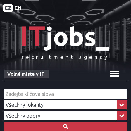
CZ
EN
recruitment agency
Toggle
Volná místa v IT
navigat